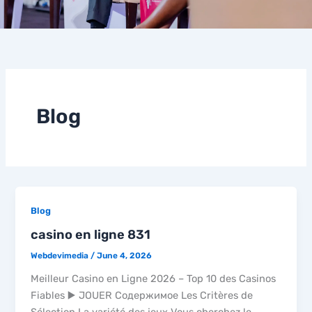
Blog
Blog
casino en ligne 831
Webdevimedia
/
June 4, 2026
Meilleur Casino en Ligne 2026 – Top 10 des Casinos
Fiables ▶️ JOUER Содержимое Les Critères de