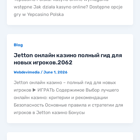
wstępne Jak działa kasyno online? Dostępne opcje
gry w Yepcasino Polska
Blog
Jetton онлайн казино полный гид для
новых игроков.2062
Webdevimedia
/
June 1, 2026
Jetton онлайн казино – полный гид для новых
игроков ▶️ ИГРАТЬ Содержимое Выбор лучшего
онлайн казино: критерии и рекомендации
Безопасность Основные правила и стратегии для
игроков в Jetton казино Бонусы