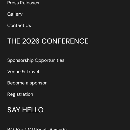
Press Releases
Gallery
Contact Us
THE 2026 CONFERENCE
Sponsorship Opportunities
Venue & Travel
Become a sponsor
Registration
SAY HELLO
P.O. Box 1240 Kigali, Rwanda