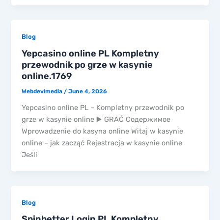
Blog
Yepcasino online PL Kompletny
przewodnik po grze w kasynie
online.1769
Webdevimedia
/
June 4, 2026
Yepcasino online PL – Kompletny przewodnik po
grze w kasynie online ▶️ GRAĆ Содержимое
Wprowadzenie do kasyna online Witaj w kasynie
online – jak zacząć Rejestracja w kasynie online
Jeśli
Blog
Spinbetter Login PL Kompletny