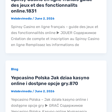
des jeux et des fonctionnalits
online.1831
Webdevimedia
/
June 2, 2026
Spinsy Casino en ligne français – guide des jeux et
des fonctionnalités online ▶️ JOUER Содержимое
Création de compte et inscription au Spinsy Casino
en ligne Remplissez les informations de
Blog
Yepcasino Polska Jak dziaa kasyno
online i dostpne opcje gry.870
Webdevimedia
/
June 2, 2026
Yepcasino Polska – Jak działa kasyno online i
dostępne opcje gry ▶️ GRAĆ Содержимое
Yepcasino Polska: Kasyno online Wymagania