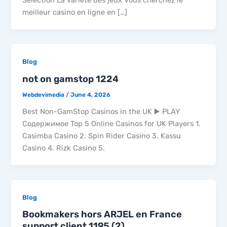
Sélection La variété des jeux Vous cherchez le
meilleur casino en ligne en […]
Blog
not on gamstop 1224
Webdevimedia
/
June 4, 2026
Best Non-GamStop Casinos in the UK ▶️ PLAY
Содержимое Top 5 Online Casinos for UK Players 1.
Casimba Casino 2. Spin Rider Casino 3. Kassu
Casino 4. Rizk Casino 5.
Blog
Bookmakers hors ARJEL en France
support client.1195 (2)