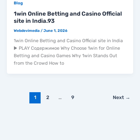
Blog
1win Online Betting and Casino Official
site in India.93
Webdevimedia
/
June 1, 2026
1win Online Betting and Casino Official site in India
▶️ PLAY Содержимое Why Choose 1win for Online
Betting and Casino Games Why 1win Stands Out
from the Crowd How to
1
2
…
9
Next
→