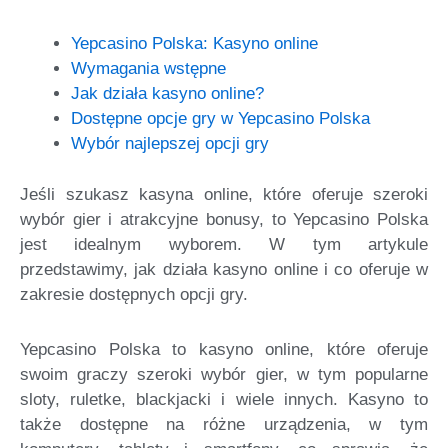
Yepcasino Polska: Kasyno online
Wymagania wstępne
Jak działa kasyno online?
Dostępne opcje gry w Yepcasino Polska
Wybór najlepszej opcji gry
Jeśli szukasz kasyna online, które oferuje szeroki
wybór gier i atrakcyjne bonusy, to Yepcasino Polska
jest idealnym wyborem. W tym artykule
przedstawimy, jak działa kasyno online i co oferuje w
zakresie dostępnych opcji gry.
Yepcasino Polska to kasyno online, które oferuje
swoim graczy szeroki wybór gier, w tym popularne
sloty, ruletke, blackjacki i wiele innych. Kasyno to
także dostępne na różne urządzenia, w tym