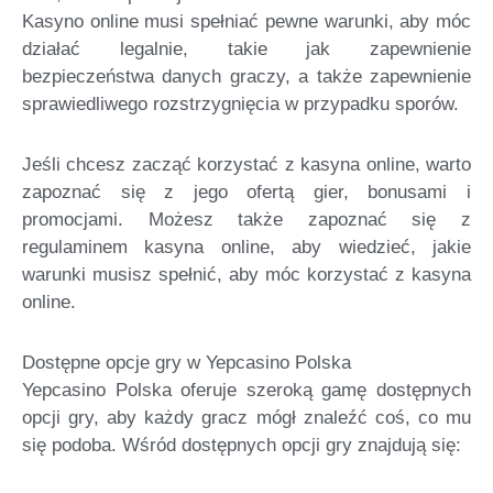
Kasyno online musi spełniać pewne warunki, aby móc
działać legalnie, takie jak zapewnienie
bezpieczeństwa danych graczy, a także zapewnienie
sprawiedliwego rozstrzygnięcia w przypadku sporów.
Jeśli chcesz zacząć korzystać z kasyna online, warto
zapoznać się z jego ofertą gier, bonusami i
promocjami. Możesz także zapoznać się z
regulaminem kasyna online, aby wiedzieć, jakie
warunki musisz spełnić, aby móc korzystać z kasyna
online.
Dostępne opcje gry w Yepcasino Polska
Yepcasino Polska oferuje szeroką gamę dostępnych
opcji gry, aby każdy gracz mógł znaleźć coś, co mu
się podoba. Wśród dostępnych opcji gry znajdują się: