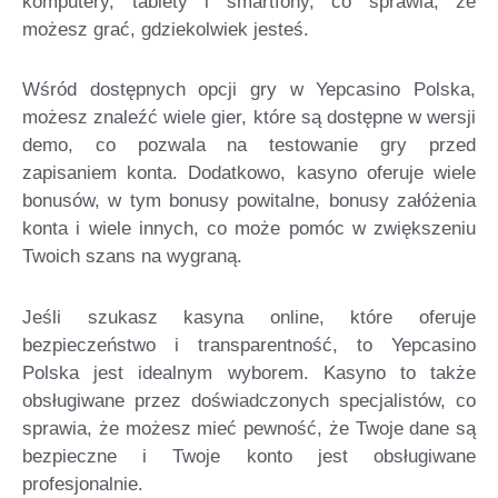
komputery, tablety i smartfony, co sprawia, że
możesz grać, gdziekolwiek jesteś.
Wśród dostępnych opcji gry w Yepcasino Polska,
możesz znaleźć wiele gier, które są dostępne w wersji
demo, co pozwala na testowanie gry przed
zapisaniem konta. Dodatkowo, kasyno oferuje wiele
bonusów, w tym bonusy powitalne, bonusy załóżenia
konta i wiele innych, co może pomóc w zwiększeniu
Twoich szans na wygraną.
Jeśli szukasz kasyna online, które oferuje
bezpieczeństwo i transparentność, to Yepcasino
Polska jest idealnym wyborem. Kasyno to także
obsługiwane przez doświadczonych specjalistów, co
sprawia, że możesz mieć pewność, że Twoje dane są
bezpieczne i Twoje konto jest obsługiwane
profesjonalnie.