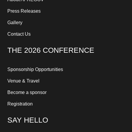
Press Releases
Gallery
Contact Us
THE 2026 CONFERENCE
Sponsorship Opportunities
Venue & Travel
Become a sponsor
Registration
SAY HELLO