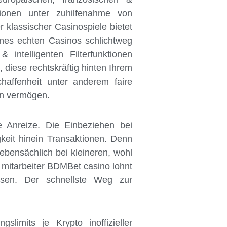
sionen unter zuhilfenahme von
r klassischer Casinospiele bietet
ines echten Casinos schlichtweg
intelligenten Filterfunktionen
 diese rechtskräftig hinten Ihrem
haffenheit unter anderem faire
en vermögen.
e Anreize. Die Einbeziehen bei
keit hinein Transaktionen. Denn
ebensächlich bei kleineren, wohl
r mitarbeiter BDMBet casino lohnt
ssen. Der schnellste Weg zur
limits je Krypto inoffizieller