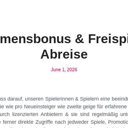
mensbonus & Freisp
Abreise
June 1, 2026
uss darauf, unseren Spielerinnen & Spielern eine beein
ie wie pro Neueinsteiger wie zweite geige für erfahre
h lizenzierten Anbietern & sie sind regelmäßig unte
e ferner direkte Zugriffe nach jedweder Spiele, Promot