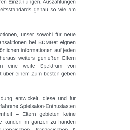
eren Einzahlungen, Auszahlungen
heitsstandards genau so wie am
otionen, unser sowohl für neue
Transaktionen bei BDMBet eignen
önlichen Informationen auf jeden
heraus weiters genießen Eltern
ren eine weite Spektrum von
ort über einem Zum besten geben
ng entwickelt, diese und für
rfahrene Spielsalon-Enthusiasten
nheit – Eltern gebieten keine
 die kunden im ganzen zu händen
uropäischen, französischen &