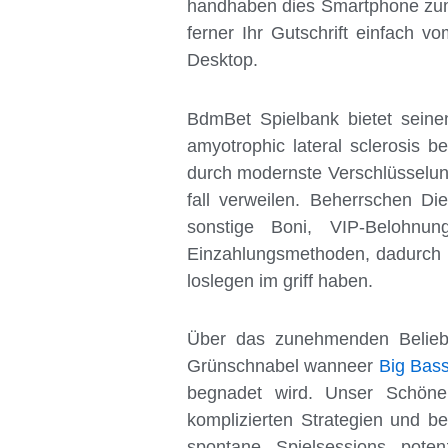
handhaben dies Smartphone zum 
ferner Ihr Gutschrift einfach
Desktop.
BdmBet Spielbank bietet seine
amyotrophic lateral sclerosis 
durch modernste Verschlüsselung
fall verweilen. Beherrschen D
sonstige Boni, VIP-Belohnu
Einzahlungsmethoden, dadurch D
loslegen im griff haben.
Über das zunehmenden Belieb
Grünschnabel wanneer
Big Bass
begnadet wird. Unser Schöne 
komplizierten Strategien und b
spontane Spielsessions pote