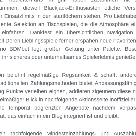
timmen, dieweil Blackjack-Enthusiasten etliche Ver
 Einsatzlimits in den startlöchern stehen. Pro Liebhabe
ente Selektion an Tischspielen, die die Atmosphäre e
nfahren. Dankfest ein übersichtlichen Navigation & 
ll Deren Lieblingsspiele ferner erspähen neue Favoriten,
ino BDMbet legt großen Geltung unter Palette, Besc
ihr sicheres oder unterhaltsames Spielerlebnis genieß
ion belohnt regelmäßige Regsamkeit & schafft ander
ditionellen Zahlungsmethoden bietet Anpassungsfähig
g Punkte verleihen eignen, addieren zigeunern diese n
lmäßiger Blick in nachfolgende Aktionsseite inoffizielle
eine temporal begrenzten Angebote nachdem verpa
, das einfach in ein Blog integriert ist und bleibt.
en nachfolgende Mindesteinzahlungs- und Auszahlungs