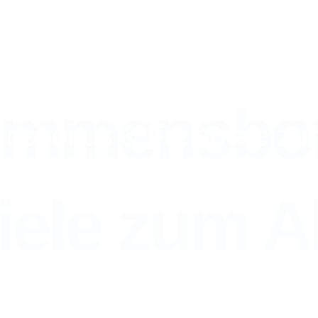
ommensbo
room
Contact
nsbonus & Freispiele zu
iele zum A