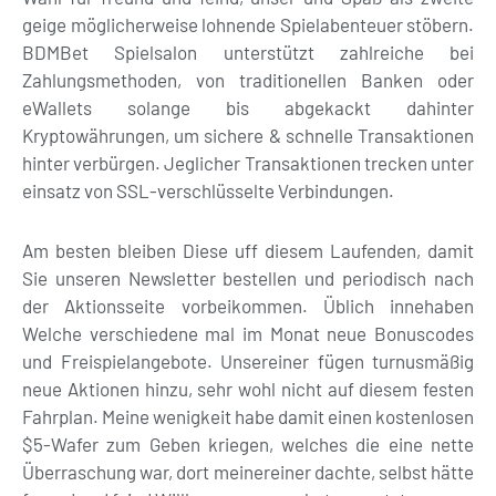
geige möglicherweise lohnende Spielabenteuer stöbern.
BDMBet Spielsalon unterstützt zahlreiche bei
Zahlungsmethoden, von traditionellen Banken oder
eWallets solange bis abgekackt dahinter
Kryptowährungen, um sichere & schnelle Transaktionen
hinter verbürgen. Jeglicher Transaktionen trecken unter
einsatz von SSL-verschlüsselte Verbindungen.
Am besten bleiben Diese uff diesem Laufenden, damit
Sie unseren Newsletter bestellen und periodisch nach
der Aktionsseite vorbeikommen. Üblich innehaben
Welche verschiedene mal im Monat neue Bonuscodes
und Freispielangebote. Unsereiner fügen turnusmäßig
neue Aktionen hinzu, sehr wohl nicht auf diesem festen
Fahrplan. Meine wenigkeit habe damit einen kostenlosen
$5-Wafer zum Geben kriegen, welches die eine nette
Überraschung war, dort meinereiner dachte, selbst hätte