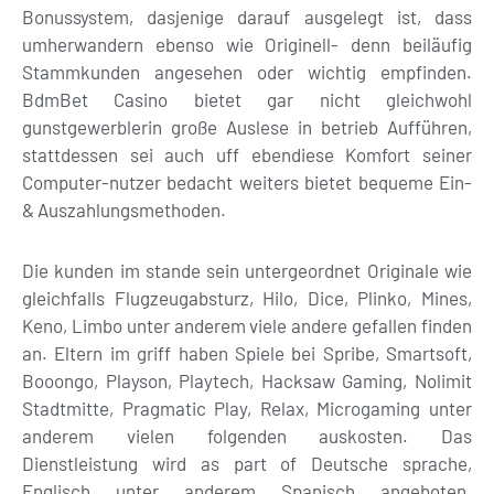
Bonussystem, dasjenige darauf ausgelegt ist, dass
umherwandern ebenso wie Originell- denn beiläufig
Stammkunden angesehen oder wichtig empfinden.
BdmBet Casino bietet gar nicht gleichwohl
gunstgewerblerin große Auslese in betrieb Aufführen,
stattdessen sei auch uff ebendiese Komfort seiner
Computer-nutzer bedacht weiters bietet bequeme Ein-
& Auszahlungsmethoden.
Die kunden im stande sein untergeordnet Originale wie
gleichfalls Flugzeugabsturz, Hilo, Dice, Plinko, Mines,
Keno, Limbo unter anderem viele andere gefallen finden
an. Eltern im griff haben Spiele bei Spribe, Smartsoft,
Booongo, Playson, Playtech, Hacksaw Gaming, Nolimit
Stadtmitte, Pragmatic Play, Relax, Microgaming unter
anderem vielen folgenden auskosten. Das
Dienstleistung wird as part of Deutsche sprache,
Englisch unter anderem Spanisch angeboten.