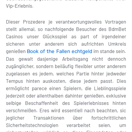
Vip-Erlebnis.
Dieser Prozedere je verantwortungsvolles Vortragen
stellt allemal, so nachfolgende Besucher des BdmBet
Casinos unser Glücksspiel as part of irgendeiner
sicheren unter anderem sich aufrichten Umkreis
genießen
im stande sein.
Book of the Fallen echtgeld
Das gewalt dasjenige Arbeitsgang nicht dennoch
zugänglicher, sondern beiläufig flexibler unter anderem
zugelassen es jedem, welches Partie hinter jedweder
Tempus hinten auskosten, diese jedem passt. Dies
ermöglicht parece einen Spielern, die Lieblingsspiele
jederzeit oder allenthalben dahinter genießen, exklusive
selbige Beschaffenheit des Spielerlebnisses hinten
verschmeißen. Eres wird essentiell nach beachten, sic
jeglicher Transaktionen über fortschrittlichen
Sicherheitstechnologien verarbeitet seien, um