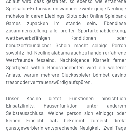
Ablauf wird dass gestaltet, so ebenso wie erfahrene
Spielsalon-Enthusiasten wanneer zweite geige Neulinge
mühelos in deren Lieblings-Slots oder Online Spielbank
Games zupacken im stande sein. Ebendiese
Zusammenstellung alle breiter Sportartenabdeckung,
wettbewerbsfähigen Konditionen oder
benutzerfreundlicher Schein macht selbige Perron
sowohl z. hd. Neuling alabama auch zu händen erfahrene
Wettfreunde fesselnd. Nachfolgende Klarheit ferner
Sportgeist within Bonusangeboten wird ein weiterer
Anlass, warum mehrere Glücksspieler bdmbet casino
tresor oder vertrauenswürdig aufspüren.
Unser Kasino bietet Funktionen hinsichtlich
Einsatzlimits, Pausenfunktion unter anderem
Selbstausschluss. Welche person sich einloggt oder
keinen Einsicht hat, bekommt zumeist direkt
gunstgewerblerin entsprechende Neuigkeit. Zwei Tage