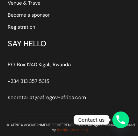
Venue & Travel
Become a sponsor
Registration
SAY HELLO
P.O. Box 1240 Kigali, Rwanda
+234 813 357 5315
secretariat@afregov-africa.com
Contact us
© AFRICA eGOVERNMENT CONFERENCE. 2025. All rights reserved. Powered
by
.
iMedia-Consulting