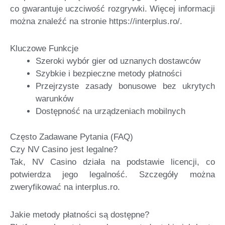
co gwarantuje uczciwość rozgrywki. Więcej informacji
można znaleźć na stronie https://interplus.ro/.
Kluczowe Funkcje
Szeroki wybór gier od uznanych dostawców
Szybkie i bezpieczne metody płatności
Przejrzyste zasady bonusowe bez ukrytych
warunków
Dostępność na urządzeniach mobilnych
Często Zadawane Pytania (FAQ)
Czy NV Casino jest legalne?
Tak, NV Casino działa na podstawie licencji, co
potwierdza jego legalność. Szczegóły można
zweryfikować na interplus.ro.
Jakie metody płatności są dostępne?