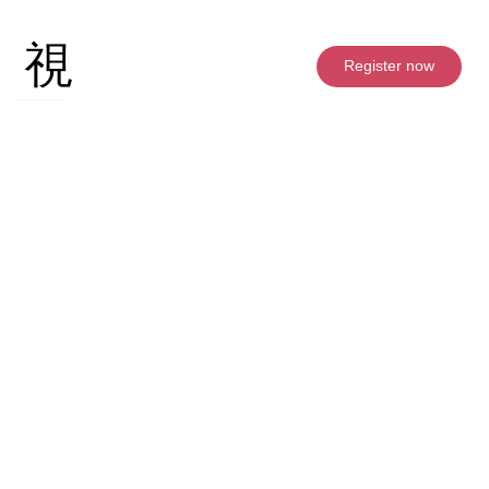
Skip
to
content
Register now
NV Casino: Nowoczesne
Podejście do Hazardu Online