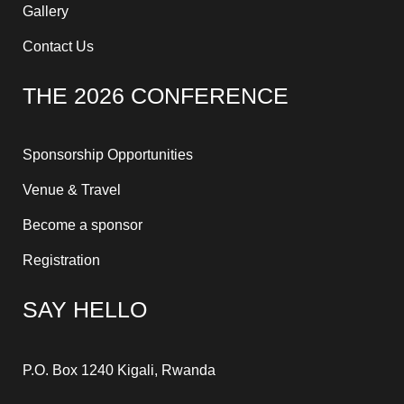
Gallery
Contact Us
THE 2026 CONFERENCE
Sponsorship Opportunities
Venue & Travel
Become a sponsor
Registration
SAY HELLO
P.O. Box 1240 Kigali, Rwanda