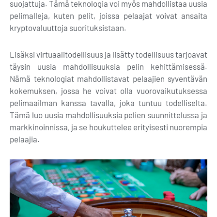
suojattuja. Tämä teknologia voi myös mahdollistaa uusia
pelimalleja, kuten pelit, joissa pelaajat voivat ansaita
kryptovaluuttoja suorituksistaan.
Lisäksi virtuaalitodellisuus ja lisätty todellisuus tarjoavat
täysin uusia mahdollisuuksia pelin kehittämisessä.
Nämä teknologiat mahdollistavat pelaajien syventävän
kokemuksen, jossa he voivat olla vuorovaikutuksessa
pelimaailman kanssa tavalla, joka tuntuu todelliselta.
Tämä luo uusia mahdollisuuksia pelien suunnittelussa ja
markkinoinnissa, ja se houkuttelee erityisesti nuorempia
pelaajia.