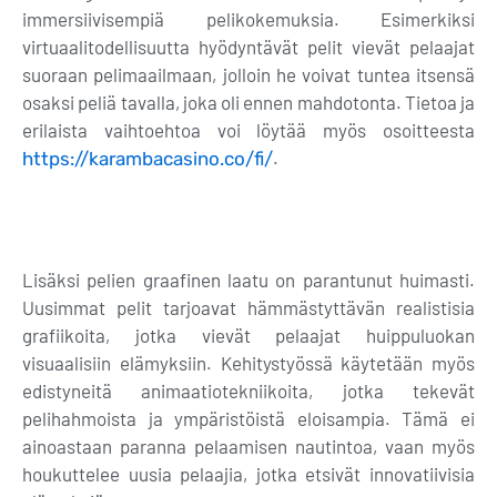
immersiivisempiä pelikokemuksia. Esimerkiksi
virtuaalitodellisuutta hyödyntävät pelit vievät pelaajat
suoraan pelimaailmaan, jolloin he voivat tuntea itsensä
osaksi peliä tavalla, joka oli ennen mahdotonta. Tietoa ja
erilaista vaihtoehtoa voi löytää myös osoitteesta
.
https://karambacasino.co/fi/
Lisäksi pelien graafinen laatu on parantunut huimasti.
Uusimmat pelit tarjoavat hämmästyttävän realistisia
grafiikoita, jotka vievät pelaajat huippuluokan
visuaalisiin elämyksiin. Kehitystyössä käytetään myös
edistyneitä animaatiotekniikoita, jotka tekevät
pelihahmoista ja ympäristöistä eloisampia. Tämä ei
ainoastaan paranna pelaamisen nautintoa, vaan myös
houkuttelee uusia pelaajia, jotka etsivät innovatiivisia