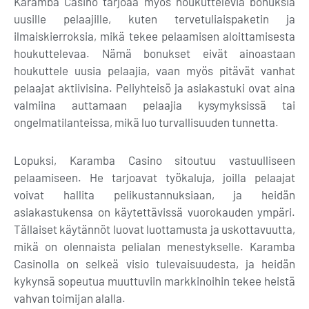
Karamba Casino tarjoaa myös houkuttelevia bonuksia
uusille pelaajille, kuten tervetuliaispaketin ja
ilmaiskierroksia, mikä tekee pelaamisen aloittamisesta
houkuttelevaa. Nämä bonukset eivät ainoastaan
houkuttele uusia pelaajia, vaan myös pitävät vanhat
pelaajat aktiivisina. Peliyhteisö ja asiakastuki ovat aina
valmiina auttamaan pelaajia kysymyksissä tai
ongelmatilanteissa, mikä luo turvallisuuden tunnetta.
Lopuksi, Karamba Casino sitoutuu vastuulliseen
pelaamiseen. He tarjoavat työkaluja, joilla pelaajat
voivat hallita pelikustannuksiaan, ja heidän
asiakastukensa on käytettävissä vuorokauden ympäri.
Tällaiset käytännöt luovat luottamusta ja uskottavuutta,
mikä on olennaista pelialan menestykselle. Karamba
Casinolla on selkeä visio tulevaisuudesta, ja heidän
kykynsä sopeutua muuttuviin markkinoihin tekee heistä
vahvan toimijan alalla.