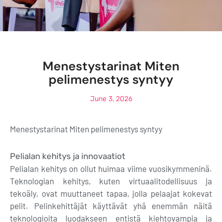
Menestystarinat Miten
pelimenestys syntyy
June 3, 2026
Menestystarinat Miten pelimenestys syntyy
Pelialan kehitys ja innovaatiot
Pelialan kehitys on ollut huimaa viime vuosikymmeninä.
Teknologian kehitys, kuten virtuaalitodellisuus ja
tekoäly, ovat muuttaneet tapaa, jolla pelaajat kokevat
pelit. Pelinkehittäjät käyttävät yhä enemmän näitä
teknologioita luodakseen entistä kiehtovampia ja