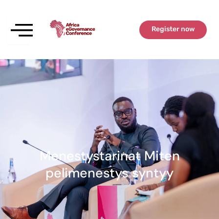
Skip
to
content
Register now
Menestystarinat Miten
pelimenestys syntyy