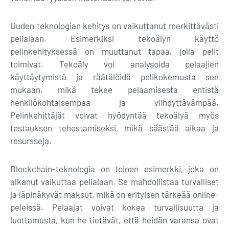
Uuden teknologian kehitys on vaikuttanut merkittävästi
pelialaan. Esimerkiksi tekoälyn käyttö
pelinkehityksessä on muuttanut tapaa, jolla pelit
toimivat. Tekoäly voi analysoida pelaajien
käyttäytymistä ja räätälöidä pelikokemusta sen
mukaan, mikä tekee pelaamisesta entistä
henkilökohtaisempaa ja viihdyttävämpää.
Pelinkehittäjät voivat hyödyntää tekoälyä myös
testauksen tehostamiseksi, mikä säästää aikaa ja
resursseja.
Blockchain-teknologia on toinen esimerkki, joka on
alkanut vaikuttaa pelialaan. Se mahdollistaa turvalliset
ja läpinäkyvät maksut, mikä on erityisen tärkeää online-
peleissä. Pelaajat voivat kokea turvallisuutta ja
luottamusta, kun he tietävät, että heidän varansa ovat