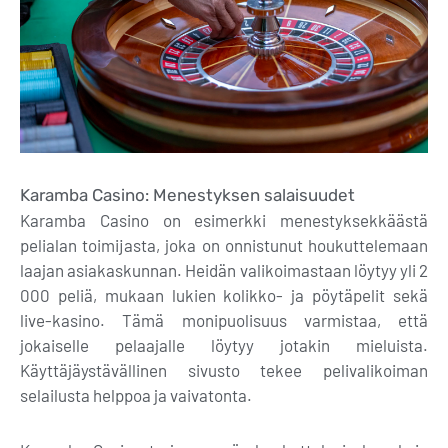
Karamba Casino: Menestyksen salaisuudet
Karamba Casino on esimerkki menestyksekkäästä
pelialan toimijasta, joka on onnistunut houkuttelemaan
laajan asiakaskunnan. Heidän valikoimastaan löytyy yli 2
000 peliä, mukaan lukien kolikko- ja pöytäpelit sekä
live-kasino. Tämä monipuolisuus varmistaa, että
jokaiselle pelaajalle löytyy jotakin mieluista.
Käyttäjäystävällinen sivusto tekee pelivalikoiman
selailusta helppoa ja vaivatonta.