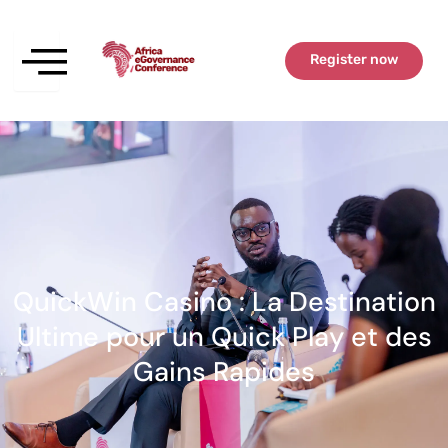
Skip
to
content
Register now
QuickWin Casino : La Destination
Ultime pour un Quick Play et des
Gains Rapides