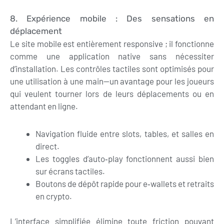
8. Expérience mobile : Des sensations en
déplacement
Le site mobile est entièrement responsive ; il fonctionne
comme une application native sans nécessiter
d’installation. Les contrôles tactiles sont optimisés pour
une utilisation à une main—un avantage pour les joueurs
qui veulent tourner lors de leurs déplacements ou en
attendant en ligne.
Navigation fluide entre slots, tables, et salles en
direct.
Les toggles d’auto‑play fonctionnent aussi bien
sur écrans tactiles.
Boutons de dépôt rapide pour e‑wallets et retraits
en crypto.
L’interface simplifiée élimine toute friction pouvant