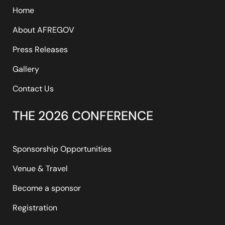
-
r
m
-
f
i
Home
n
About AFREGOV
Press Releases
Gallery
Contact Us
THE 2026 CONFERENCE
Sponsorship Opportunities
Venue & Travel
Become a sponsor
Registration