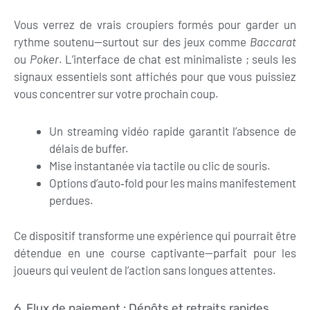
Vous verrez de vrais croupiers formés pour garder un
rythme soutenu—surtout sur des jeux comme
Baccarat
ou
Poker
. L’interface de chat est minimaliste ; seuls les
signaux essentiels sont affichés pour que vous puissiez
vous concentrer sur votre prochain coup.
Un streaming vidéo rapide garantit l’absence de
délais de buffer.
Mise instantanée via tactile ou clic de souris.
Options d’auto‑fold pour les mains manifestement
perdues.
Ce dispositif transforme une expérience qui pourrait être
détendue en une course captivante—parfait pour les
joueurs qui veulent de l’action sans longues attentes.
6. Flux de paiement : Dépôts et retraits rapides