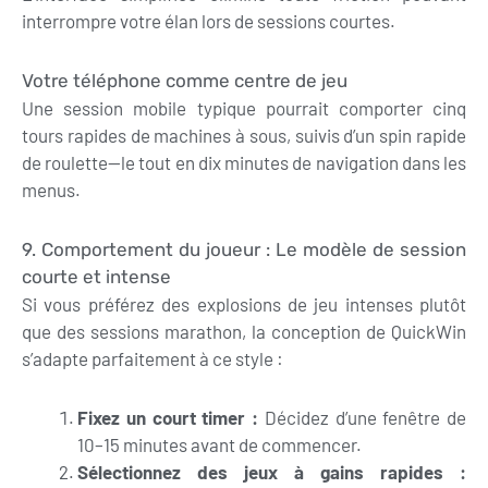
interrompre votre élan lors de sessions courtes.
Votre téléphone comme centre de jeu
Une session mobile typique pourrait comporter cinq
tours rapides de machines à sous, suivis d’un spin rapide
de roulette—le tout en dix minutes de navigation dans les
menus.
9. Comportement du joueur : Le modèle de session
courte et intense
Si vous préférez des explosions de jeu intenses plutôt
que des sessions marathon, la conception de QuickWin
s’adapte parfaitement à ce style :
Fixez un court timer :
Décidez d’une fenêtre de
10–15 minutes avant de commencer.
Sélectionnez des jeux à gains rapides :