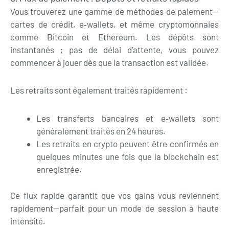
Vous trouverez une gamme de méthodes de paiement—
cartes de crédit, e‑wallets, et même cryptomonnaies
comme Bitcoin et Ethereum. Les dépôts sont
instantanés ; pas de délai d’attente, vous pouvez
commencer à jouer dès que la transaction est validée.
Les retraits sont également traités rapidement :
Les transferts bancaires et e‑wallets sont
généralement traités en 24 heures.
Les retraits en crypto peuvent être confirmés en
quelques minutes une fois que la blockchain est
enregistrée.
Ce flux rapide garantit que vos gains vous reviennent
rapidement—parfait pour un mode de session à haute
intensité.