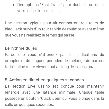
Des options “Fast‑Track” pour doubler ou tripler
votre mise d’un seul clic.
Une session typique pourrait comporter trois tours de
blackjack suivis d’un tour rapide de roulette avant même
que vous ne réalisiez le temps qui passe.
Le rythme du jeu
Parce que vous n’attendez pas les indications du
croupier ni de longues périodes de mélange de cartes,
l’adrénaline reste élevée tout au long de la session.
5. Action en direct en quelques secondes
La section Live Casino est conçue pour maintenir
l’énergie avec une latence minimale. Chaque table
possède un bouton “Quick Join” qui vous plonge dans la
salle en quelques secondes.