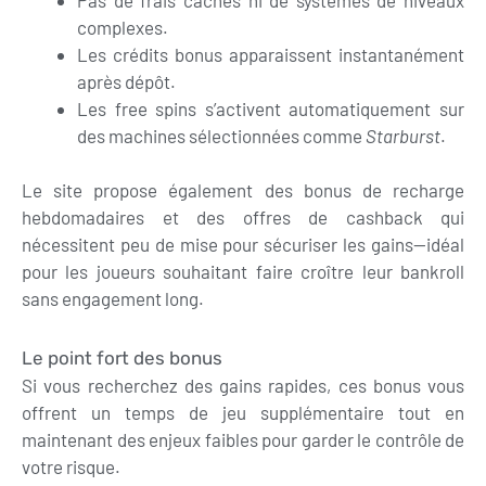
complexes.
Les crédits bonus apparaissent instantanément
après dépôt.
Les free spins s’activent automatiquement sur
des machines sélectionnées comme
Starburst
.
Le site propose également des bonus de recharge
hebdomadaires et des offres de cashback qui
nécessitent peu de mise pour sécuriser les gains—idéal
pour les joueurs souhaitant faire croître leur bankroll
sans engagement long.
Le point fort des bonus
Si vous recherchez des gains rapides, ces bonus vous
offrent un temps de jeu supplémentaire tout en
maintenant des enjeux faibles pour garder le contrôle de
votre risque.