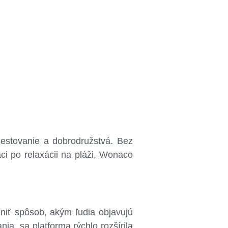
cestovanie a dobrodružstvá. Bez
aci po relaxácii na pláži, Wonaco
niť spôsob, akým ľudia objavujú
ia, sa platforma rýchlo rozšírila