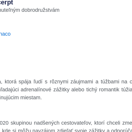
erpt
nuteľným dobrodružstvám
naco
a, ktorá spája ľudí s rôznymi záujmami a túžbami na 
ľadajúci adrenalínové zážitky alebo tichý romantik túži
inujúcim miestam.
20 skupinou nadšených cestovateľov, ktorí chceli zme
, kde si môžu navzájom zdieľať svoje zážitky a odporúčan