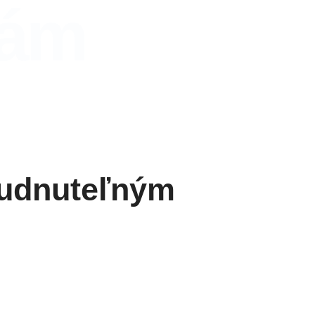
vám
budnuteľným