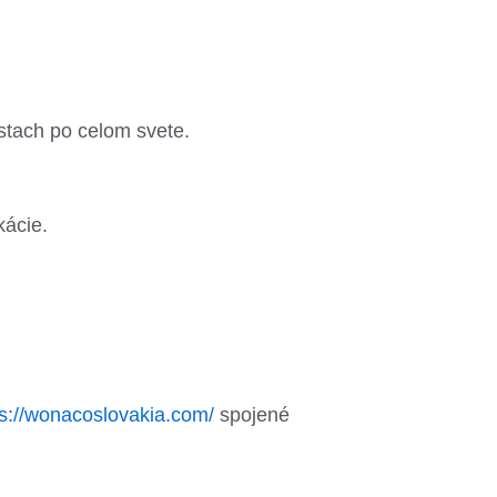
stach po celom svete.
kácie.
ps://wonacoslovakia.com/
spojené