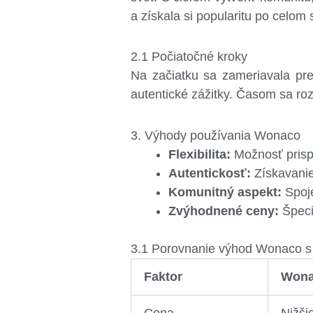
a získala si popularitu po celom 
2.1 Počiatočné kroky
Na začiatku sa zameriavala pre
autentické zážitky. Časom sa rozr
3. Výhody používania Wonaco
Flexibilita:
Možnosť prispô
Autentickosť:
Získavanie
Komunitný aspekt:
Spoje
Zvýhodnené ceny:
Špeci
3.1 Porovnanie výhod Wonaco s 
Faktor
Won
Cena
Nižši