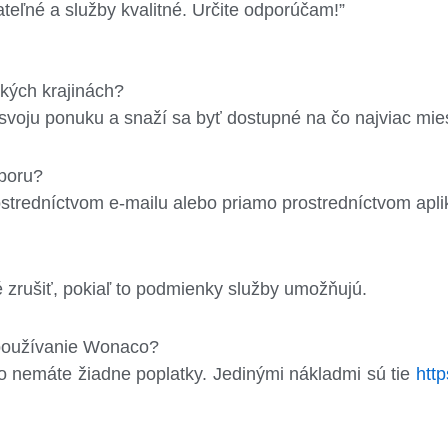
ateľné a služby kvalitné. Určite odporúčam!”
kých krajinách?
svoju ponuku a snaží sa byť dostupné na čo najviac mie
poru?
tredníctvom e-mailu alebo priamo prostredníctvom apli
 zrušiť, pokiaľ to podmienky služby umožňujú.
 používanie Wonaco?
o nemáte žiadne poplatky. Jedinými nákladmi sú tie
htt