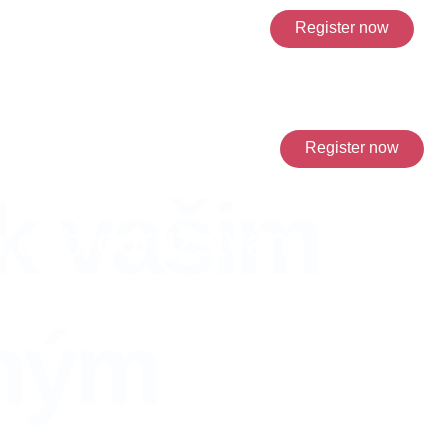
Register now
Register now
EN
FR
k vašim
m dobrodružstvám
ľným