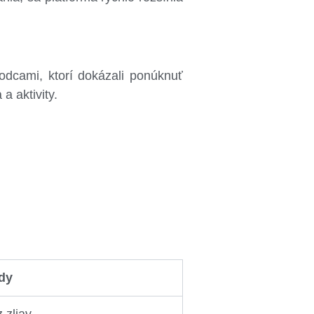
odcami, ktorí dokázali ponúknuť
a aktivity.
dy
 zliav