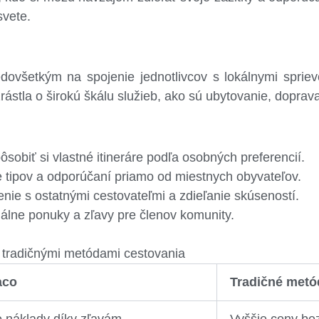
svete.
dovšetkým na spojenie jednotlivcov s lokálnymi spriev
ástla o širokú škálu služieb, ako sú ubytovanie, doprava 
sobiť si vlastné itineráre podľa osobných preferencií.
 tipov a odporúčaní priamo od miestnych obyvateľov.
nie s ostatnými cestovateľmi a zdieľanie skúseností.
álne ponuky a zľavy pre členov komunity.
tradičnými metódami cestovania
aco
Tradičné metó
e náklady díky zľavám
Vyššie ceny bez