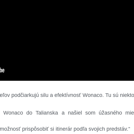
eľov podčiarkujú silu a efektívnosť Wonaco. Tu sú niekto
Wonaco do Talianska a našiel som úžasného miest
žnosť prispôsobiť si itinerár podľa svojich predstáv.”