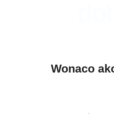
do
Wonaco ako