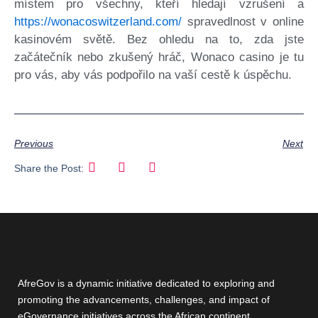
místem pro všechny, kteří hledají vzrušení a
https://wonacoswitzerland.com/
spravedlnost v online
kasinovém světě. Bez ohledu na to, zda jste
začátečník nebo zkušený hráč, Wonaco casino je tu
pro vás, aby vás podpořilo na vaší cestě k úspěchu.
Previous
Next
Share the Post:
AfreGov is a dynamic initiative dedicated to exploring and
promoting the advancements, challenges, and impact of
eGovernance initiatives across the African continent.