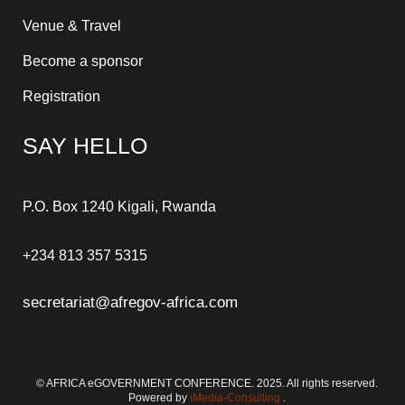
Venue & Travel
Become a sponsor
Registration
SAY HELLO
P.O. Box 1240 Kigali, Rwanda
+234 813 357 5315
secretariat@afregov-africa.com
© AFRICA eGOVERNMENT CONFERENCE. 2025. All rights reserved.
Powered by
iMedia-Consulting
.