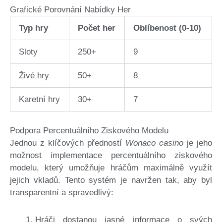
Grafické Porovnání Nabídky Her
Typ hry
Počet her
Oblíbenost (0-10)
Sloty
250+
9
Živé hry
50+
8
Karetní hry
30+
7
Podpora Percentuálního Ziskového Modelu
Jednou z klíčových předností
Wonaco casino
je jeho
možnost implementace percentuálního ziskového
modelu, který umožňuje hráčům maximálně využít
jejich vkladů. Tento systém je navržen tak, aby byl
transparentní a spravedlivý:
Hráči dostanou jasné informace o svých