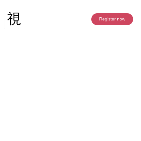
Skip
to
content
Register now
Podpora Wonaco Casino
Transformuje Hraní na Novou
Úroveň