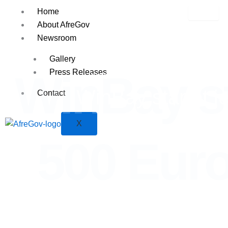
Skip
Home
to
About AfreGov
content
Newsroom
Gallery
WinBay sta
Press Releases
Home
About AfreGov
News
WinBay startet j
Contact
X
500 Euro