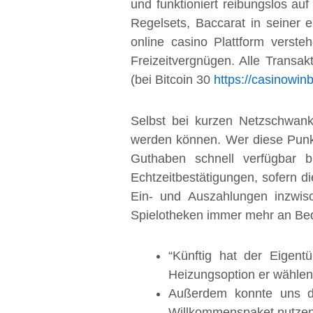
und funktioniert reibungslos auf
Regelsets, Baccarat in seiner 
online casino Plattform verste
Freizeitvergnügen. Alle Transa
(bei Bitcoin 30
https://casinowi
Selbst bei kurzen Netzschwanku
werden können. Wer diese Punkte
Guthaben schnell verfügbar bl
Echtzeitbestätigungen, sofern 
Ein- und Auszahlungen inzwis
Spielotheken immer mehr an Bede
“Künftig hat der Eigent
Heizungsoption er wählen
Außerdem konnte uns de
Willkommenspaket nutzen