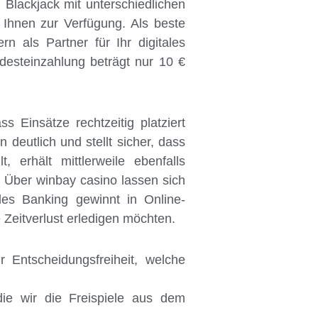
, Blackjack mit unterschiedlichen
 Ihnen zur Verfügung. Als beste
n als Partner für Ihr digitales
desteinzahlung beträgt nur 10 €
 Einsätze rechtzeitig platziert
deutlich und stellt sicher, dass
 erhält mittlerweile ebenfalls
 Über winbay casino lassen sich
es Banking gewinnt in Online-
Zeitverlust erledigen möchten.
 Entscheidungsfreiheit, welche
ie wir die Freispiele aus dem