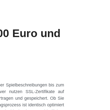
500 Euro und
ber Spielbeschreibungen bis zum
er nutzen SSL-Zertifikate auf
rtragen und gespeichert. Ob Sie
sprozess ist identisch optimiert