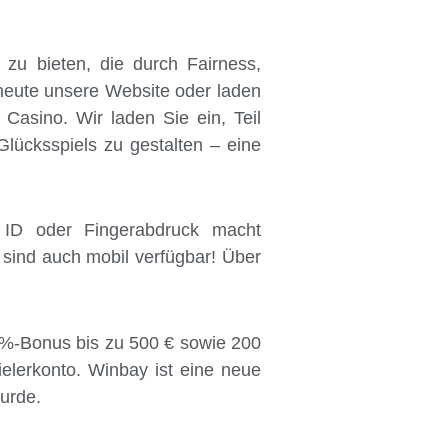
 zu bieten, die durch Fairness,
heute unsere Website oder laden
asino. Wir laden Sie ein, Teil
lücksspiels zu gestalten – eine
 ID oder Fingerabdruck macht
sind auch mobil verfügbar! Über
00%-Bonus bis zu 500 € sowie 200
ielerkonto. Winbay ist eine neue
wurde.