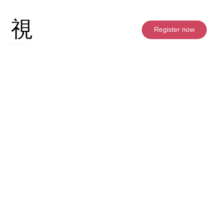
Skip
to
content
Register now
В Кызылорде можно найти Лото
Клуб, его адрес, контактный лото
клуб скачать телефон и отзывы.