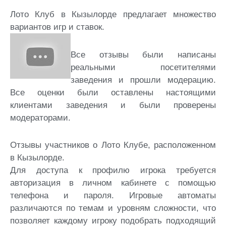
Лото Клуб в Кызылорде предлагает множество
вариантов игр и ставок.
Все отзывы были написаны
реальными посетителями
заведения и прошли модерацию.
Все оценки были оставлены настоящими
клиентами заведения и были проверены
модераторами.
Отзывы участников о Лото Клубе, расположенном
в Кызылорде.
Для доступа к профилю игрока требуется
авторизация в личном кабинете с помощью
телефона и пароля. Игровые автоматы
различаются по темам и уровням сложности, что
позволяет каждому игроку подобрать подходящий