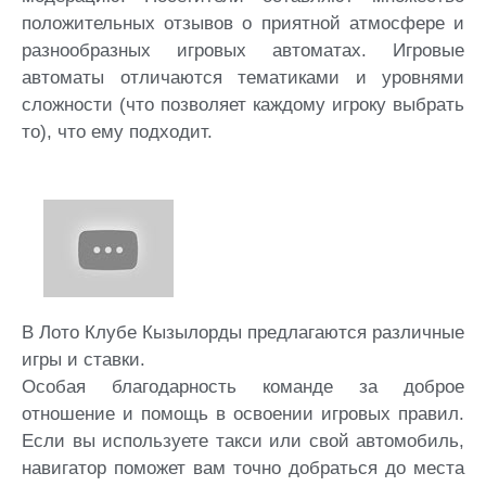
положительных отзывов о приятной атмосфере и
разнообразных игровых автоматах. Игровые
автоматы отличаются тематиками и уровнями
сложности (что позволяет каждому игроку выбрать
то), что ему подходит.
В Лото Клубе Кызылорды предлагаются различные
игры и ставки.
Особая благодарность команде за доброе
отношение и помощь в освоении игровых правил.
Если вы используете такси или свой автомобиль,
навигатор поможет вам точно добраться до места