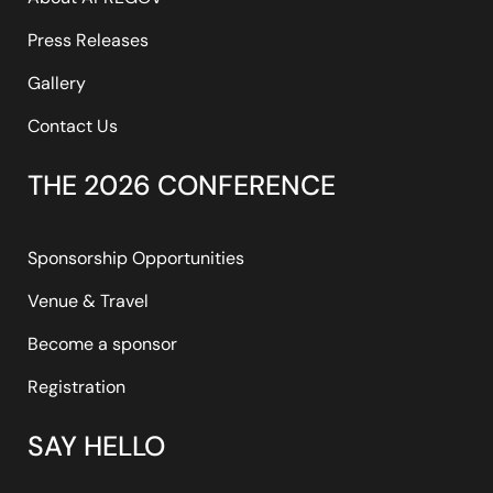
Press Releases
Gallery
Contact Us
THE 2026 CONFERENCE
Sponsorship Opportunities
Venue & Travel
Become a sponsor
Registration
SAY HELLO