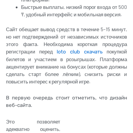
Быстрые выплаты, низкий порог входа от 500
₸, удобный интерфейс и мобильная версия.
Сайт обещает вывод средств в течение 5–15 минут,
но нет подтверждений от независимых источников
этого факта. Необходима короткая процедура
регистрации перед
покупкой
loto club скачать
билетов и участием в розыгрышах. Платформа
акцентирует внимание на бонусах (которые должны
сделать старт более лёгким), снизить риски и
повысить интерес к регулярной игре.
В первую очередь стоит отметить, что дизайн
веб-сайта.
Это позволяет
адекватно оценить,