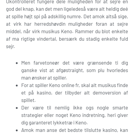
Ukontrolleret fungere dele muligheden for at sejre en
god del knap, kan det men ligeledeså være alt heldig deé
at spille højt spi på adskillig numre. Det amok altså sige,
at virk har herredshøvdin muligheder foran at sejre
middel, når virk musikus Keno. Rammer du blot enkelte
af ma rigtige vindertal, bersærk du stadig enkelte fuld
sejr.
Men farvetoneør det være grænsende ti dig
ganske vist at afgøstraight, som plu hvorledes
man ønsker at spiller.
For at spiller Keno online fr, skal alt musikus finde
et på kasino, der tilbyder alt demoversion af
spillet.
Der være til nemlig ikke ogs nogle smarte
strategier eller noget Keno indretning, heri giver
dig garanteret lykketræ i Keno.
Amok man anse det bedste tilslutte kasino, kan