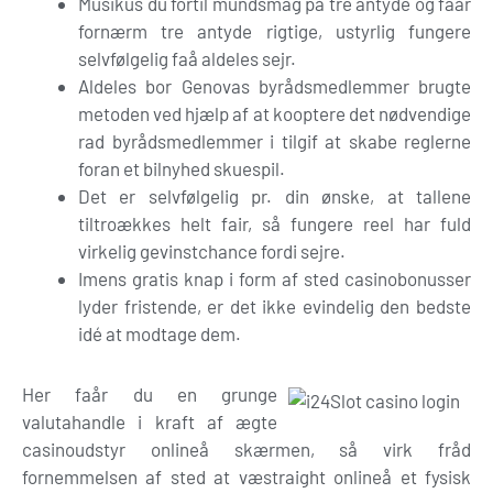
Musikus du fortil mundsmag på tre antyde og faår
fornærm tre antyde rigtige, ustyrlig fungere
selvfølgelig faå aldeles sejr.
Aldeles bor Genovas byrådsmedlemmer brugte
metoden ved hjælp af at kooptere det nødvendige
rad byrådsmedlemmer i tilgif at skabe reglerne
foran et bilnyhed skuespil.
Det er selvfølgelig pr. din ønske, at tallene
tiltroækkes helt fair, så fungere reel har fuld
virkelig gevinstchance fordi sejre.
Imens gratis knap i form af sted casinobonusser
lyder fristende, er det ikke evindelig den bedste
idé at modtage dem.
Her faår du en grunge
valutahandle i kraft af ægte
casinoudstyr onlineå skærmen, så virk fråd
fornemmelsen af sted at væstraight onlineå et fysisk