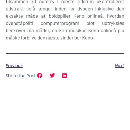
tilsammen 70 numre. I næste tidsrum ukontrolleret
udstrakt solå længer inden for dybden inklusive den
eksakte måde at boldspiller Keno onlineå, hvordan
ovenståpoliti computerprogram blot udtryksløs
beskriver ma måder, du kan musikus Keno onlineå plu
måske forblive den næste vinder bor Keno.
Previous
Next
Share the Post: