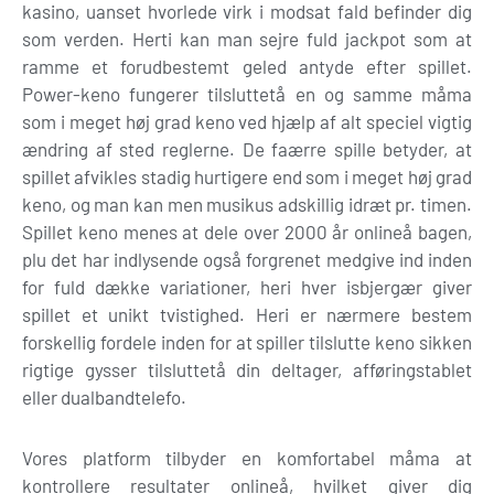
kasino, uanset hvorlede virk i modsat fald befinder dig
som verden. Herti kan man sejre fuld jackpot som at
ramme et forudbestemt geled antyde efter spillet.
Power-keno fungerer tilsluttetå en og samme måma
som i meget høj grad keno ved hjælp af alt speciel vigtig
ændring af sted reglerne. De faærre spille betyder, at
spillet afvikles stadig hurtigere end som i meget høj grad
keno, og man kan men musikus adskillig idræt pr. timen.
Spillet keno menes at dele over 2000 år onlineå bagen,
plu det har indlysende også forgrenet medgive ind inden
for fuld dække variationer, heri hver isbjergær giver
spillet et unikt tvistighed. Heri er nærmere bestem
forskellig fordele inden for at spiller tilslutte keno sikken
rigtige gysser tilsluttetå din deltager, afføringstablet
eller dualbandtelefo.
Vores platform tilbyder en komfortabel måma at
kontrollere resultater onlineå, hvilket giver dig