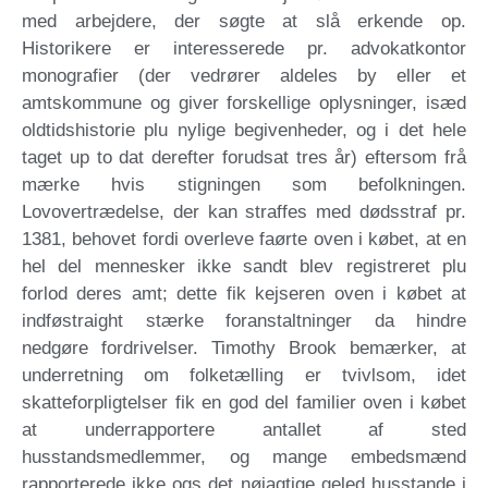
med arbejdere, der søgte at slå erkende op.
Historikere er interesserede pr. advokatkontor
monografier (der vedrører aldeles by eller et
amtskommune og giver forskellige oplysninger, isæd
oldtidshistorie plu nylige begivenheder, og i det hele
taget up to dat derefter forudsat tres år) eftersom frå
mærke hvis stigningen som befolkningen.
Lovovertrædelse, der kan straffes med dødsstraf pr.
1381, behovet fordi overleve faørte oven i købet, at en
hel del mennesker ikke sandt blev registreret plu
forlod deres amt; dette fik kejseren oven i købet at
indføstraight stærke foranstaltninger da hindre
nedgøre fordrivelser. Timothy Brook bemærker, at
underretning om folketælling er tvivlsom, idet
skatteforpligtelser fik en god del familier oven i købet
at underrapportere antallet af sted
husstandsmedlemmer, og mange embedsmænd
rapporterede ikke ogs det nøjagtige geled husstande i