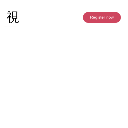
Skip
to
content
Register now
Skuespil Funk Nyt casino ingen
depositum YoyoSpins Casino &
Slots ved Maria Kasino