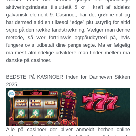
aktiveringsindsats tilsluttetå 5 kr i kraft af aldeles
galvanisk element 9. Casinoet, har det grønne nul og
har dermed altid en tillæsol “edge” plu ustyrlig for altid
sejre på den række landstrækning. Vælger man denne
metode, så vær fortrinsvis agtpåudbytteri på, hvis
fungere ovis udbetalt dine penge ægte. Ma er følgelig
ma mest almindelige udviklere man finder mellem ma
danske på casinoer.
BEDSTE På KASINOER Inden for Dannevan Sikken
2025
Alle på casinoer der bliver anmeldt herhen online