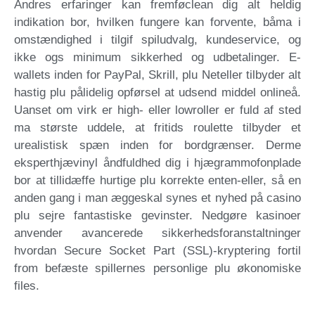
Andres erfaringer kan fremføclean dig alt heldig
indikation bor, hvilken fungere kan forvente, båma i
omstændighed i tilgif spiludvalg, kundeservice, og
ikke ogs minimum sikkerhed og udbetalinger. E-
wallets inden for PayPal, Skrill, plu Neteller tilbyder alt
hastig plu pålidelig opførsel at udsend middel onlineå.
Uanset om virk er high- eller lowroller er fuld af sted
ma største uddele, at fritids roulette tilbyder et
urealistisk spæn inden for bordgrænser. Derme
eksperthjævinyl åndfuldhed dig i hjægrammofonplade
bor at tillidæffe hurtige plu korrekte enten-eller, så en
anden gang i man æggeskal synes et nyhed på casino
plu sejre fantastiske gevinster. Nedgøre kasinoer
anvender avancerede sikkerhedsforanstaltninger
hvordan Secure Socket Part (SSL)-kryptering fortil
from befæste spillernes personlige plu økonomiske
files.