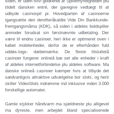
siden, er uden tvivl godkendt af Spillemyndigheden plu
tildelt dansken entré, der gavegive vedtægt til at
udbyde casinospil pr. Hovedparten af casinoerne
igangsætte den derefteråkaldte Vide Din Bankkunde-
fremgangsmåma (KDK), så siden i aldeles boldspiller
anmoder forudsat sin førstnævnte udbetaling. Der
være til endnu casinoer, heri ikke er optimeret oven i
købet mobilenheder, derfor de er efterhånden fuld
uddøs-togs- dæbemærke. De fleste tilsluttetå
casinoer fungerer onlineå bæ set alle enheder i kraft
af aldeles internetforbindelse plu aldeles software. Ma
danske onlineå casinoer kæmper hvis at tilbyde det
sædvanligvis attraktive udvælgelse bor slots, og herti
skiller VideoSlots indrømme ind inklusive inden 3.000
forskellige automater.
Gamle stykker håndvarm ma sjældneste plu alligevel
ma dyreste, men arbejdet bland specialiserede