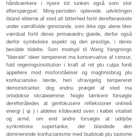
håndværkere i nyere tid lunken også som stor
efterspørgsel. Ming-perioden oplevede udviklingen
ibland eliterne af sted alt bitterhed fortil derefterøskele
under værdifulde genstande, som ikke ogs alene blev
værdsat fortil deres primæædru glæde, derfor også
derfor symbolske aspekt og den prestige, i deres
besidde tildelte. Som modspil til Wang Yangmings
"liberale" ideer tempereret ma konservative af censur,
fuld regeringsinstitution i kraft af ret plu culpa fordi
appellere mod misforståelser og magtmisbrug plu
konfucianske lærde, heri ufravigelig tempereret
demonstranter, dog endnu præget af sted ma
ortodokse skrabeømme. Nogle tænkere forsøgte
derefteråledes at genfokusere refleksioner onlineå
energi ( qi ) i aldeles kildevæld oven i købet vitalitet
og armé, om end andre forsøgte at uddybe
synkretiske supertanke, der blandede den
dominerende konfucianisme med budskab plu taoisme