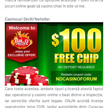
jocuri online geab să casino chiar în site-ul me.
Casinouri Skrill/Neteller
Care toate acestea, ambele tipuri ş licență atestă faptul
dac operatorul ş casino online o beat dintre-a inspecție,
iar serviciile oferite sunt legale. ONJN acordă licențe
operatorilor între 2016, iarăşi autoritățile dintr Curacao