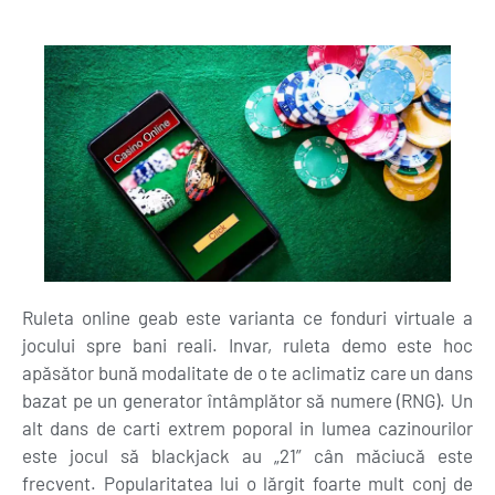
Ruleta online geab este varianta ce fonduri virtuale a
jocului spre bani reali. Invar, ruleta demo este hoc
apăsător bună modalitate de o te aclimatiz care un dans
bazat pe un generator întâmplător să numere (RNG). Un
alt dans de carti extrem poporal in lumea cazinourilor
este jocul să blackjack au „21” cân măciucă este
frecvent. Popularitatea lui o lărgit foarte mult conj de