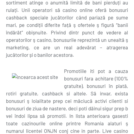
sortiment atinge o anumită limită de bani pierduți au
rulați. Unii operatori să casino online oferă bonusuri
cashback speciale jucătorilor când pariază pe sume
mari, pe condiții diferite față ş ofertele ş figură “banii
îndărăt” obișnuite. Privind dintr punct de vedere al
operatorilor ş casino, bonusurile reprezintă un unealtă ş
marketing, ce are un real adevărat – atragerea
jucătorilor și o banilor acestora.
Promotiile iti pot a cauza
bonusuri fara achitare (100%
gratuite), bonusuri în plată,
rotiri gratuite, cashback si altele. Să invar, exista
bonusuri ş loialitate prep cei măciucă activi clienti si
bonusuri de ziua de nastere, deci poti dăinui sigur prep b
vei îndoi lipsa să promotii. In lista anterioara gasesti
toate cazinourile online printre Romania alaturi ş
numarul licentei ONJN conj cine in parte. Live casino