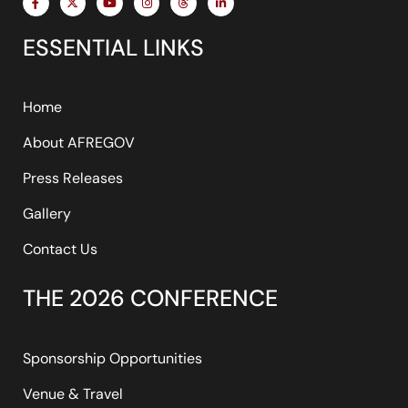
a
-
o
n
h
i
c
t
u
s
r
n
e
w
t
t
e
k
ESSENTIAL LINKS
b
i
u
a
a
e
o
t
b
g
d
d
o
t
e
r
s
i
k
e
a
n
-
r
m
-
f
i
Home
n
About AFREGOV
Press Releases
Gallery
Contact Us
THE 2026 CONFERENCE
Sponsorship Opportunities
Venue & Travel