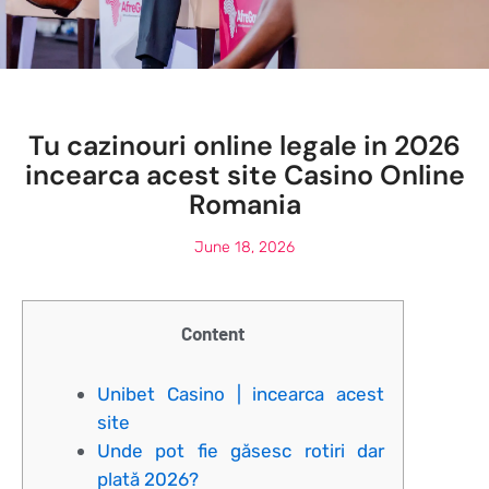
Tu cazinouri online legale in 2026
incearca acest site Casino Online
Romania
June 18, 2026
Content
Unibet Casino | incearca acest
site
Unde pot fie găsesc rotiri dar
plată 2026?