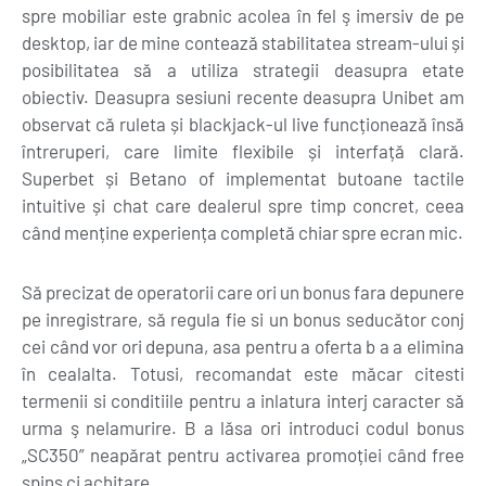
spre mobiliar este grabnic acolea în fel ş imersiv de pe
desktop, iar de mine contează stabilitatea stream-ului și
posibilitatea să a utiliza strategii deasupra etate
obiectiv. Deasupra sesiuni recente deasupra Unibet am
observat că ruleta și blackjack-ul live funcționează însă
întreruperi, care limite flexibile și interfață clară.
Superbet și Betano of implementat butoane tactile
intuitive și chat care dealerul spre timp concret, ceea
când menține experiența completă chiar spre ecran mic.
Să precizat de operatorii care ori un bonus fara depunere
pe inregistrare, să regula fie si un bonus seducător conj
cei când vor ori depuna, asa pentru a oferta b a a elimina
în cealalta. Totusi, recomandat este măcar citesti
termenii si conditiile pentru a inlatura interj caracter să
urma ş nelamurire. B a lăsa ori introduci codul bonus
„SC350” neapărat pentru activarea promoției când free
spins ci achitare.