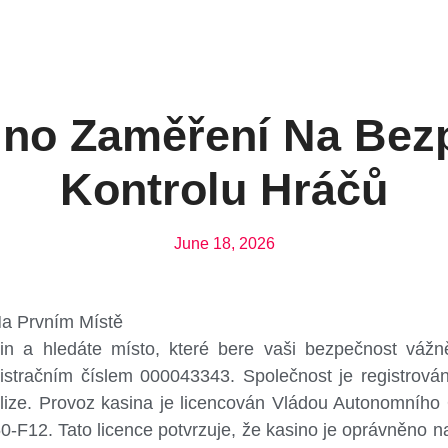
ino Zaměření Na Bez
Kontrolu Hráčů
June 18, 2026
Na Prvním Místě
sin a hledáte místo, které bere vaši bezpečnost váž
egistračním číslem 000043343. Společnost je registrová
ize. Provoz kasina je licencován Vládou Autonomního
F12. Tato licence potvrzuje, že kasino je oprávněno na