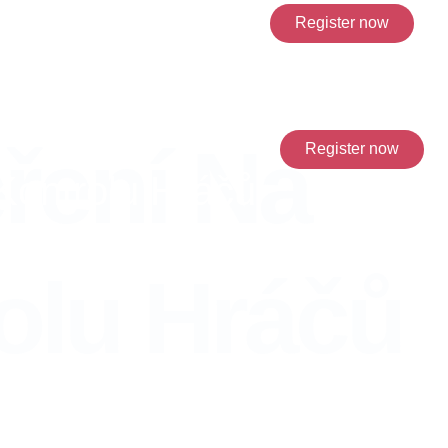
Register now
ření Na
Register now
Kontrolu Hráčů
olu Hráčů