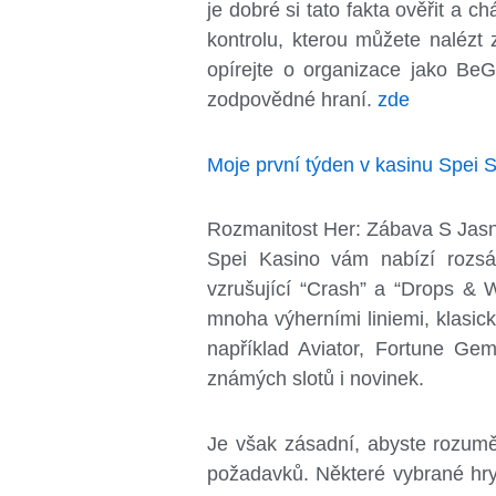
je dobré si tato fakta ověřit a
kontrolu, kterou můžete nalézt 
opírejte o organizace jako Be
zodpovědné hraní.
zde
Moje první týden v kasinu Spei St
Rozmanitost Her: Zábava S Jasn
Spei Kasino vám nabízí rozsáh
vzrušující “Crash” a “Drops & 
mnoha výherními liniemi, klasické
například Aviator, Fortune G
známých slotů i novinek.
Je však zásadní, abyste rozuměl
požadavků. Některé vybrané hry 