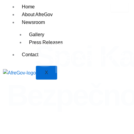
Skip
Home
to
About AfreGov
content
Newsroom
Gallery
Spei Ka
Press Releases
Home
About AfreGov
News
Spei Kasino Za
Contact
X
Bezpečnos