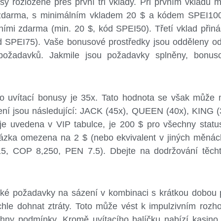
usy rozložené přes první tři vklady. Při prvním vkladu
 zdarma, s minimálním vkladem 20 $ a kódem SPEI10
ími zdarma (min. 20 $, kód SPEI50). Třetí vklad přin
d SPEI75). Vaše bonusové prostředky jsou odděleny o
 požadavků. Jakmile jsou požadavky splněny, bonus
o uvítací bonusy je 35x. Tato hodnota se však může m
ázení jsou následující: JACK (45x), QUEEN (40x), KING 
je uvedena v VIP tabulce, je 200 $ pro všechny stat
sázka omezena na 2 $ (nebo ekvivalent v jiných měná
, COP 8,250, PEN 7.5). Dbejte na dodržování těchto
soké požadavky na sázení v kombinaci s krátkou dobou 
ychle dohnat ztráty. Toto může vést k impulzivním rozho
echny podmínky. Kromě uvítacího balíčku nabízí kasin