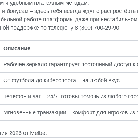
м и удобным платежным методам;
и бонусам – здесь тебя всегда ждут с распростёрты
абильной работе платформы даже при нестабильном 
ной поддержке по телефону 8 (800) 700-29-90;
Описание
Рабочее зеркало гарантирует постоянный доступ к 
От футбола до киберспорта – на любой вкус
Телефон и чат – 24/7, готовы помочь из любого гор
Мгновенные транзакции – комфорт для игроков из 
ия 2026 от Melbet