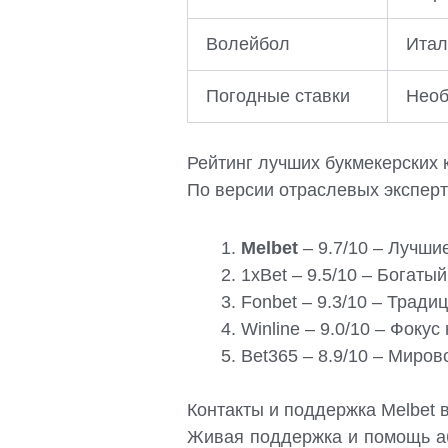
Волейбол
Итал
Погодные ставки
Необ
Рейтинг лучших букмекерских к
По версии отраслевых эксперт
Melbet
– 9.7/10 – Лучши
1xBet – 9.5/10 – Богаты
Fonbet – 9.3/10 – Тради
Winline – 9.0/10 – Фокус
Bet365 – 8.9/10 – Миро
Контакты и поддержка Melbet 
Живая поддержка и помощь аб