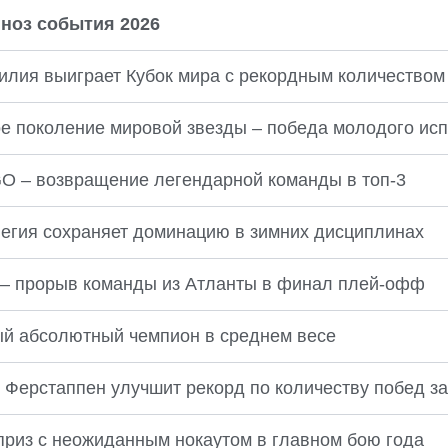
ноз события 2026
илия выиграет Кубок мира с рекордным количеством
е поколение мировой звезды – победа молодого ис
O – возвращение легендарной команды в топ-3
егия сохраняет доминацию в зимних дисциплинах
– прорыв команды из Атланты в финал плей-офф
й абсолютный чемпион в среднем весе
 Ферстаппен улучшит рекорд по количеству побед за
риз с неожиданным нокаутом в главном бою года