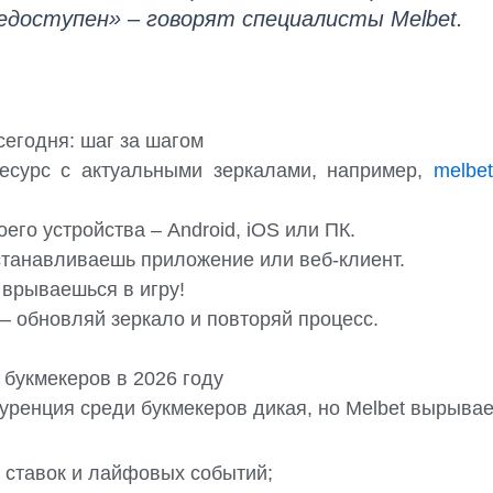
едоступен» – говорят специалисты Melbet.
 сегодня: шаг за шагом
есурс с актуальными зеркалами, например,
melbe
го устройства – Android, iOS или ПК.
станавливаешь приложение или веб-клиент.
врываешься в игру!
 – обновляй зеркало и повторяй процесс.
 букмекеров в 2026 году
нкуренция среди букмекеров дикая, но Melbet вырыва
 ставок и лайфовых событий;