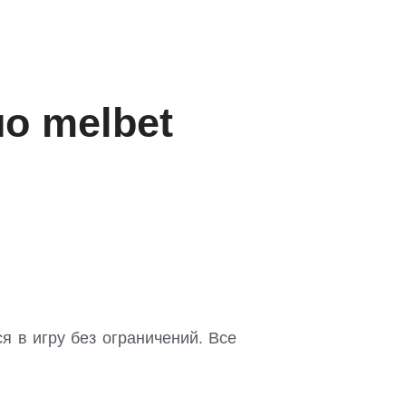
ло melbet
ся в игру без ограничений. Все