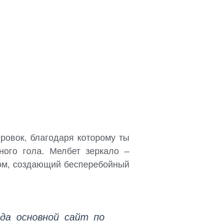
ровок, благодаря которому ты
ного гола. Мелбет зеркало –
сом, создающий бесперебойный
да основной сайт по