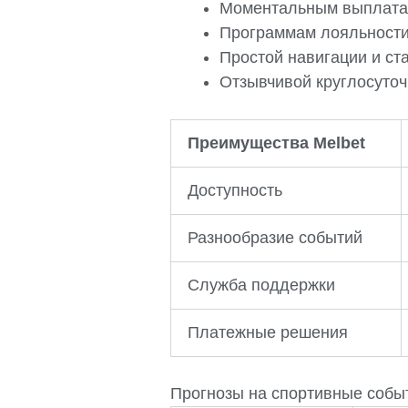
Моментальным выплата
Программам лояльности 
Простой навигации и ст
Отзывчивой круглосуточ
Преимущества Melbet
Доступность
Разнообразие событий
Служба поддержки
Платежные решения
Прогнозы на спортивные событ