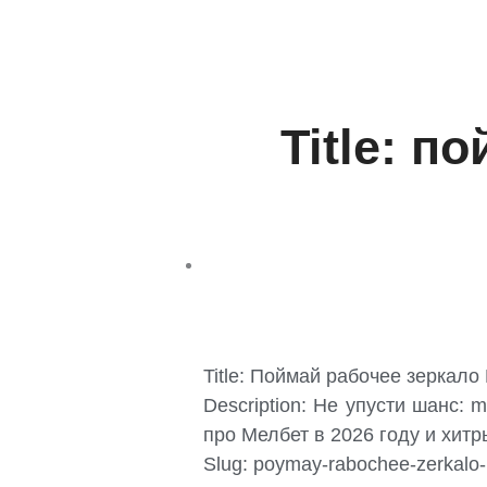
Title: п
Title: Поймай рабочее зеркало 
Description: Не упусти шанс: 
про Мелбет в 2026 году и хит
Slug: poymay-rabochee-zerkalo-