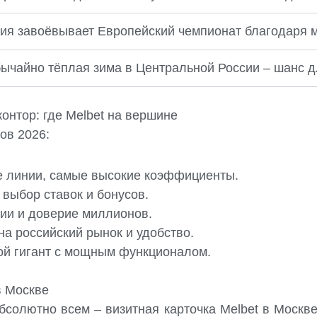
ия завоёвывает Европейский чемпионат благодаря 
ычайно тёплая зима в Центральной России – шанс д
онтор: где Melbet на вершине
ов 2026:
е линии, самые высокие коэффициенты.
й выбор ставок и бонусов.
ции и доверие миллионов.
 на российский рынок и удобство.
вой гигант с мощным функционалом.
в Москве
солютно всем – визитная карточка Melbet в Москве