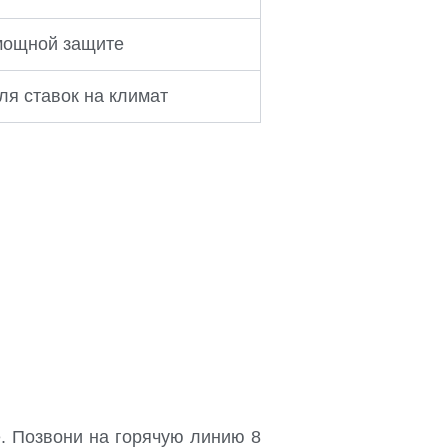
мощной защите
ля ставок на климат
. Позвони на горячую линию 8