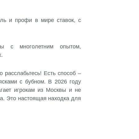
ль и профи в мире ставок, с
ры с многолетним опытом,
.
о расслабьтесь! Есть способ –
сками с бубном. В 2026 году
гает игрокам из Москвы и не
ла. Это настоящая находка для