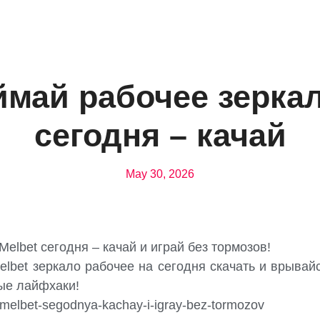
оймай рабочее зерка
сегодня – качай
May 30, 2026
Melbet сегодня – качай и играй без тормозов!
melbet зеркало рабочее на сегодня скачать и врывай
рые лайфхаки!
melbet-segodnya-kachay-i-igray-bez-tormozov