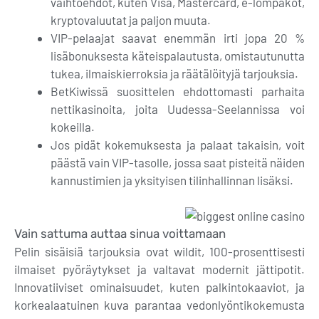
vaihtoehdot, kuten Visa, Mastercard, e-lompakot,
kryptovaluutat ja paljon muuta.
VIP-pelaajat saavat enemmän irti jopa 20 %
lisäbonuksesta käteispalautusta, omistautunutta
tukea, ilmaiskierroksia ja räätälöityjä tarjouksia.
BetKiwissä suosittelen ehdottomasti parhaita
nettikasinoita, joita Uudessa-Seelannissa voi
kokeilla.
Jos pidät kokemuksesta ja palaat takaisin, voit
päästä vain VIP-tasolle, jossa saat pisteitä näiden
kannustimien ja yksityisen tilinhallinnan lisäksi.
Vain sattuma auttaa sinua voittamaan
Pelin sisäisiä tarjouksia ovat wildit, 100-prosenttisesti
ilmaiset pyöräytykset ja valtavat modernit jättipotit.
Innovatiiviset ominaisuudet, kuten palkintokaaviot, ja
korkealaatuinen kuva parantaa vedonlyöntikokemusta