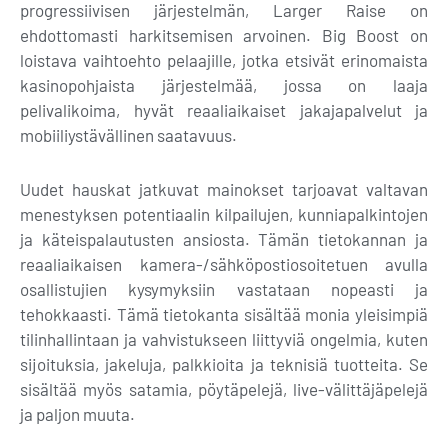
progressiivisen järjestelmän, Larger Raise on
ehdottomasti harkitsemisen arvoinen. Big Boost on
loistava vaihtoehto pelaajille, jotka etsivät erinomaista
kasinopohjaista järjestelmää, jossa on laaja
pelivalikoima, hyvät reaaliaikaiset jakajapalvelut ja
mobiiliystävällinen saatavuus.
Uudet hauskat jatkuvat mainokset tarjoavat valtavan
menestyksen potentiaalin kilpailujen, kunniapalkintojen
ja käteispalautusten ansiosta. Tämän tietokannan ja
reaaliaikaisen kamera-/sähköpostiosoitetuen avulla
osallistujien kysymyksiin vastataan nopeasti ja
tehokkaasti. Tämä tietokanta sisältää monia yleisimpiä
tilinhallintaan ja vahvistukseen liittyviä ongelmia, kuten
sijoituksia, jakeluja, palkkioita ja teknisiä tuotteita. Se
sisältää myös satamia, pöytäpelejä, live-välittäjäpelejä
ja paljon muuta.