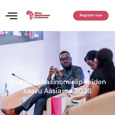
Skip
to
content
Register now
Suurempi kasinomielipiteiden
kasvu Aasiassa 2026