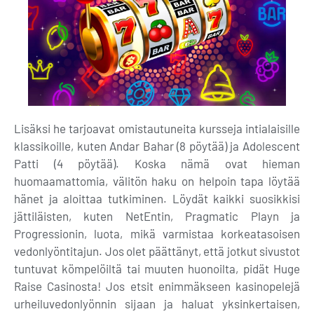
Lisäksi he tarjoavat omistautuneita kursseja intialaisille
klassikoille, kuten Andar Bahar (8 pöytää) ja Adolescent
Patti (4 pöytää). Koska nämä ovat hieman
huomaamattomia, välitön haku on helpoin tapa löytää
hänet ja aloittaa tutkiminen. Löydät kaikki suosikkisi
jättiläisten, kuten NetEntin, Pragmatic Playn ja
Progressionin, luota, mikä varmistaa korkeatasoisen
vedonlyöntitajun. Jos olet päättänyt, että jotkut sivustot
tuntuvat kömpelöiltä tai muuten huonoilta, pidät Huge
Raise Casinosta! Jos etsit enimmäkseen kasinopelejä
urheiluvedonlyönnin sijaan ja haluat yksinkertaisen,