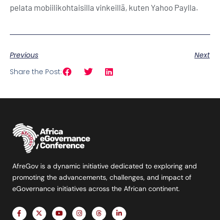
pelata mobiilikohtaisilla vinkeillä, kuten Yahoo Paylla.
Previous
Next
Share the Post:
AfreGov is a dynamic initiative dedicated to exploring and
promoting the advancements, challenges, and impact of
eGovernance initiatives across the African continent.
F
X
Y
I
T
L
a
-
o
n
h
i