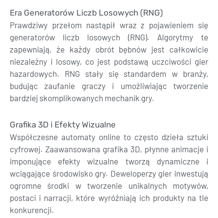
Era Generatorów Liczb Losowych (RNG)
Prawdziwy przełom nastąpił wraz z pojawieniem się
generatorów liczb losowych (RNG). Algorytmy te
zapewniają, że każdy obrót bębnów jest całkowicie
niezależny i losowy, co jest podstawą uczciwości gier
hazardowych. RNG stały się standardem w branży,
budując zaufanie graczy i umożliwiając tworzenie
bardziej skomplikowanych mechanik gry.
Grafika 3D i Efekty Wizualne
Współczesne automaty online to często dzieła sztuki
cyfrowej. Zaawansowana grafika 3D, płynne animacje i
imponujące efekty wizualne tworzą dynamiczne i
wciągające środowisko gry. Deweloperzy gier inwestują
ogromne środki w tworzenie unikalnych motywów,
postaci i narracji, które wyróżniają ich produkty na tle
konkurencji.