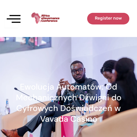
Skip
to
content
Register now
Ewolucja Automatów: Od
Mechanicznych Dźwigni do
Cyfrowych Doświadczeń w
Vavada Casino