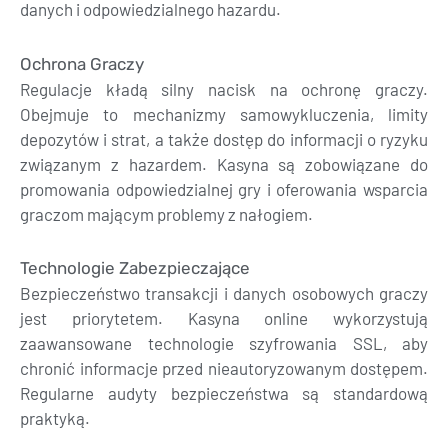
danych i odpowiedzialnego hazardu.
Ochrona Graczy
Regulacje kładą silny nacisk na ochronę graczy.
Obejmuje to mechanizmy samowykluczenia, limity
depozytów i strat, a także dostęp do informacji o ryzyku
związanym z hazardem. Kasyna są zobowiązane do
promowania odpowiedzialnej gry i oferowania wsparcia
graczom mającym problemy z nałogiem.
Technologie Zabezpieczające
Bezpieczeństwo transakcji i danych osobowych graczy
jest priorytetem. Kasyna online wykorzystują
zaawansowane technologie szyfrowania SSL, aby
chronić informacje przed nieautoryzowanym dostępem.
Regularne audyty bezpieczeństwa są standardową
praktyką.