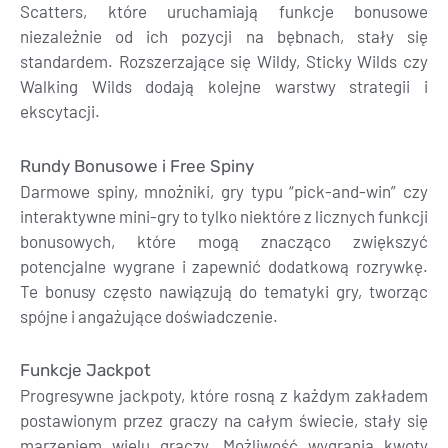
Scatters, które uruchamiają funkcje bonusowe
niezależnie od ich pozycji na bębnach, stały się
standardem. Rozszerzające się Wildy, Sticky Wilds czy
Walking Wilds dodają kolejne warstwy strategii i
ekscytacji.
Rundy Bonusowe i Free Spiny
Darmowe spiny, mnożniki, gry typu “pick-and-win” czy
interaktywne mini-gry to tylko niektóre z licznych funkcji
bonusowych, które mogą znacząco zwiększyć
potencjalne wygrane i zapewnić dodatkową rozrywkę.
Te bonusy często nawiązują do tematyki gry, tworząc
spójne i angażujące doświadczenie.
Funkcje Jackpot
Progresywne jackpoty, które rosną z każdym zakładem
postawionym przez graczy na całym świecie, stały się
marzeniem wielu graczy. Możliwość wygrania kwoty