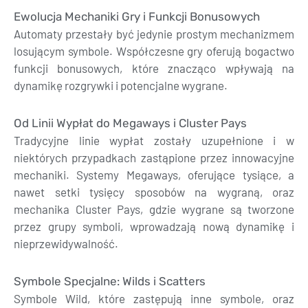
Ewolucja Mechaniki Gry i Funkcji Bonusowych
Automaty przestały być jedynie prostym mechanizmem
losującym symbole. Współczesne gry oferują bogactwo
funkcji bonusowych, które znacząco wpływają na
dynamikę rozgrywki i potencjalne wygrane.
Od Linii Wypłat do Megaways i Cluster Pays
Tradycyjne linie wypłat zostały uzupełnione i w
niektórych przypadkach zastąpione przez innowacyjne
mechaniki. Systemy Megaways, oferujące tysiące, a
nawet setki tysięcy sposobów na wygraną, oraz
mechanika Cluster Pays, gdzie wygrane są tworzone
przez grupy symboli, wprowadzają nową dynamikę i
nieprzewidywalność.
Symbole Specjalne: Wilds i Scatters
Symbole Wild, które zastępują inne symbole, oraz