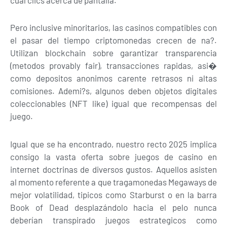
Pero inclusive minoritarios, las casinos compatibles con
el pasar del tiempo criptomonedas crecen de na?.
Utilizan blockchain sobre garantizar transparencia
(metodos provably fair), transacciones rapidas, asi�
como depositos anonimos carente retrasos ni altas
comisiones. Ademi?s, algunos deben objetos digitales
coleccionables (NFT like) igual que recompensas del
juego.
Igual que se ha encontrado, nuestro recto 2025 implica
consigo la vasta oferta sobre juegos de casino en
internet doctrinas de diversos gustos. Aquellos asisten
al momento referente a que tragamonedas Megaways de
mejor volatilidad, tipicos como Starburst o en la barra
Book of Dead desplazándolo hacia el pelo nunca
deberían transpirado juegos estrategicos como