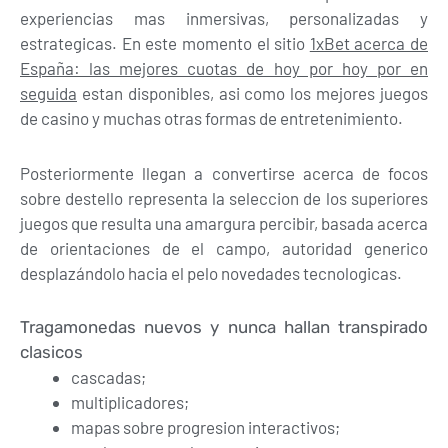
experiencias mas inmersivas, personalizadas y
estrategicas. En este momento el sitio
1xBet acerca de
España: las mejores cuotas de hoy por hoy por en
seguida
estan disponibles, asi como los mejores juegos
de casino y muchas otras formas de entretenimiento.
Posteriormente llegan a convertirse acerca de focos
sobre destello representa la seleccion de los superiores
juegos que resulta una amargura percibir, basada acerca
de orientaciones de el campo, autoridad generico
desplazándolo hacia el pelo novedades tecnologicas.
Tragamonedas nuevos y nunca hallan transpirado
clasicos
cascadas;
multiplicadores;
mapas sobre progresion interactivos;