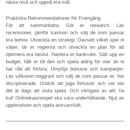
nästa nivå och uppnå era mål.
Praktiska Rekommendationer för Framgång
För att sammanfatta: Gör er research. Läs
recensioner, jämför kasinon och välj de som passar
era behov. Utveckla en strategi. Oavsett vilket spel ni
väljer, lär er reglerna och utveckla en plan för att
optimera era beslut. Hantera er bankrulle. Sätt upp en
budget, håll er till den och spela aldrig för mer än ni
har råd att förlora. Utnyttja bonusar och kampanjer.
Läs villkoren noggrant och välj de som passar er. Var
disciplinerade. Undvik att jaga förluster och vet när
det är dags att sluta spela. Och viktigast av allt: ha
kul! Onlinekasinospel ska vara underhållande. Njut av
upplevelsen och spela ansvarsfullt.