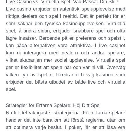
Live Casino vs. Virtuella Spel: Vad Passar Din Stil?
Live casino erbjuder en autentisk spelupplevelse med
riktiga dealers och spel i realtid. Det är perfekt för er
som saknar den fysiska kasinoupplevelsen. Virtuella
spel, å andra sidan, erbjuder snabbare spel och ofta
lägre insatser. Beroende på er preferens och spelstil,
kan båda alternativen vara attraktiva. I live casinot
kan ni interagera med dealern och andra spelare,
vilket skapar en mer social upplevelse. Virtuella spel
ger er flexibilitet att spela när och var ni vill. Överväg
vilken typ av spel ni föredrar och välj kasinon som
erbjuder det bästa utbudet av både live och virtuella
spel.
Strategier för Erfarna Spelare: Höj Ditt Spel
Nu till det viktigaste: strategierna. För erfarna spelare
handlar det inte bara om att förstå reglerna, utan om
att optimera varje beslut. I poker, lär er att läsa era