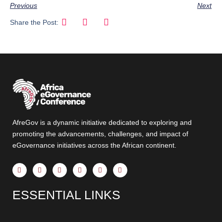
Previous
Next
Share the Post:
AfreGov is a dynamic initiative dedicated to exploring and
promoting the advancements, challenges, and impact of
eGovernance initiatives across the African continent.
F
X
Y
I
T
L
a
-
o
n
h
i
c
t
u
s
r
n
e
w
t
t
e
k
ESSENTIAL LINKS
b
i
u
a
a
e
o
t
b
g
d
d
o
t
e
r
s
i
k
e
a
n
-
r
m
-