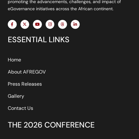
promoting the advancements, challenges, and impact of
eGovernance initiatives across the African continent.
F
X
Y
I
T
L
a
-
o
n
h
i
c
t
u
s
r
n
e
w
t
t
e
k
ESSENTIAL LINKS
b
i
u
a
a
e
o
t
b
g
d
d
o
t
e
r
s
i
k
e
a
n
-
r
m
-
f
i
Home
n
About AFREGOV
Press Releases
Gallery
Contact Us
THE 2026 CONFERENCE