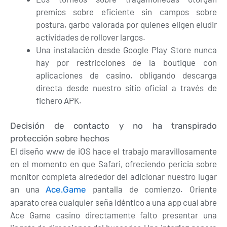
premios sobre eficiente sin campos sobre
postura, garbo valorada por quienes eligen eludir
actividades de rollover largos.
Una instalación desde Google Play Store nunca
hay por restricciones de la boutique con
aplicaciones de casino, obligando descarga
directa desde nuestro sitio oficial a través de
fichero APK.
Decisión de contacto y no ha transpirado
protección sobre hechos
El diseño www de iOS hace el trabajo maravillosamente
en el momento en que Safari, ofreciendo pericia sobre
monitor completa alrededor del adicionar nuestro lugar
an una
pantalla de comienzo. Oriente
Ace.Game
aparato crea cualquier seña idéntico a una app cual abre
Ace Game casino directamente falto presentar una