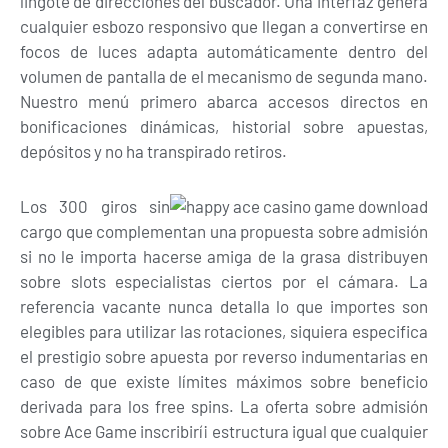
lingote de direcciones del buscador. Una interfaz genera
cualquier esbozo responsivo que llegan a convertirse en
focos de luces adapta automáticamente dentro del
volumen de pantalla de el mecanismo de segunda mano.
Nuestro menú primero abarca accesos directos en
bonificaciones dinámicas, historial sobre apuestas,
depósitos y no ha transpirado retiros.
Los 300 giros sin
cargo que complementan una propuesta sobre admisión
si no le importa hacerse amiga de la grasa distribuyen
sobre slots especialistas ciertos por el cámara. La
referencia vacante nunca detalla lo que importes son
elegibles para utilizar las rotaciones, siquiera especifica
el prestigio sobre apuesta por reverso indumentarias en
caso de que existe límites máximos sobre beneficio
derivada para los free spins. La oferta sobre admisión
sobre Ace Game inscribirí¡ estructura igual que cualquier