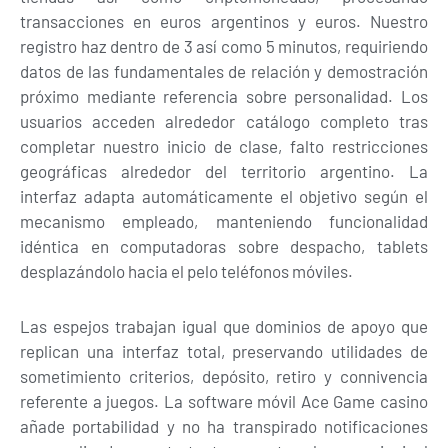
transacciones en euros argentinos y euros. Nuestro
registro haz dentro de 3 así­ como 5 minutos, requiriendo
datos de las fundamentales de relación y demostración
próximo mediante referencia sobre personalidad. Los
usuarios acceden alrededor catálogo completo tras
completar nuestro inicio de clase, falto restricciones
geográficas alrededor del territorio argentino. La
interfaz adapta automáticamente el objetivo según el
mecanismo empleado, manteniendo funcionalidad
idéntica en computadoras sobre despacho, tablets
desplazándolo hacia el pelo teléfonos móviles.
Las espejos trabajan igual que dominios de apoyo que
replican una interfaz total, preservando utilidades de
sometimiento criterios, depósito, retiro y connivencia
referente a juegos. La software móvil Ace Game casino
añade portabilidad y no ha transpirado notificaciones