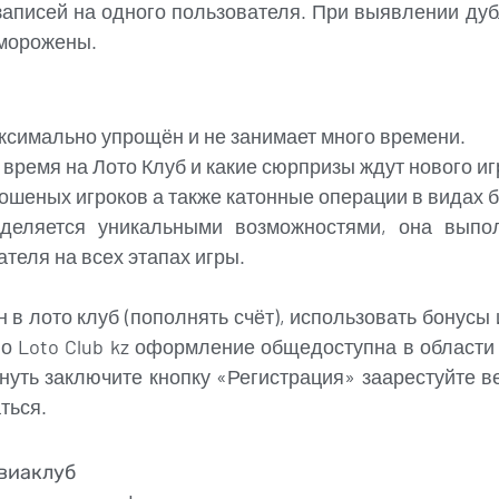
записей на одного пользователя.
При выявлении дуб
аморожены.
ксимально упрощён и не занимает много времени.
о время на Лото Клуб и какие сюрпризы ждут нового и
шеных игроков а также катонные операции в видах 
деляется уникальными возможностями, она выпол
теля на всех этапах игры.
 в лото клуб (пополнять счёт), использовать бонусы 
во Loto Club kz оформление общедоступна в области
уть заключите кнопку «Регистрация» заарестуйте в
ться.
виаклуб