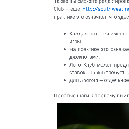
Также вы сможете редактирова
Club – ещё
http://southwestm
практике это означает, что зд
Каждая лотерея имеет с
игры.
На практике это означа
джекпотами.
Лото Клуб может предл
ставок lotoclub требует
Для Android — отдельное
Простые шаги к первому выи