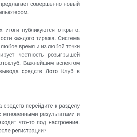
 предлагает совершенно новый
омпьютером.
 итоги публикуются открыто.
ности каждого тиража. Система
 любое время и из любой точки
тирует честность розыгрышей
отоклуб. Важнейшим аспектом
 вывода средств Лото Клуб в
да средств перейдите к разделу
 мгновенными результатами и
ходит что-то под настроение.
после регистрации?