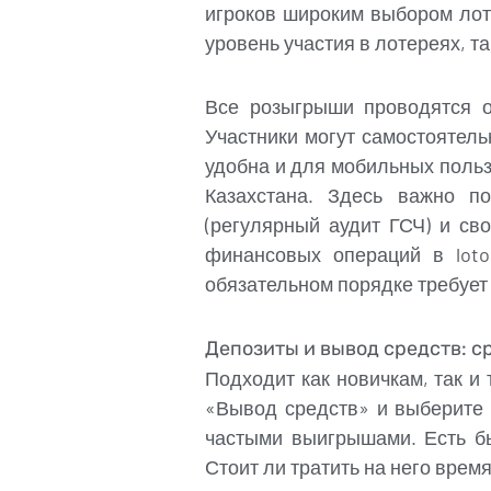
игроков широким выбором лот
уровень участия в лотереях, т
Все розыгрыши проводятся о
Участники могут самостоятель
удобна и для мобильных польз
Казахстана. Здесь важно по
(регулярный аудит ГСЧ) и с
финансовых операций в loto
обязательном порядке требует 
Депозиты и вывод средств: с
Подходит как новичкам, так и 
«Вывод средств» и выберите
частыми выигрышами. Есть бы
Стоит ли тратить на него врем