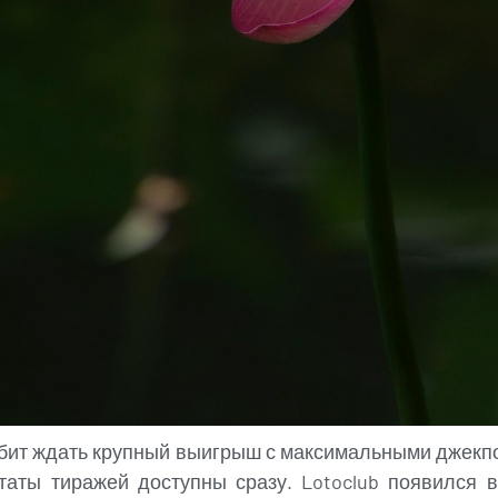
юбит ждать крупный выигрыш с максимальными джекпо
таты тиражей доступны сразу. Lotoclub появился в 