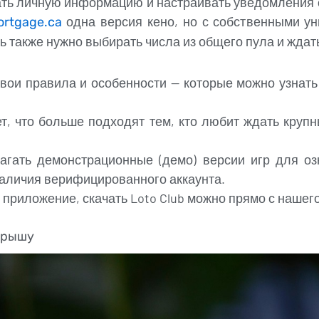
ть личную информацию и настраивать уведомления о
одна версия кено, но с собственными у
ortgage.ca
есь также нужно выбирать числа из общего пула и жда
вои правила и особенности — которые можно узнать
ет, что больше подходят тем, кто любит ждать кру
агать демонстрационные (демо) версии игр для о
 наличия верифицированного аккаунта.
 приложение, скачать Loto Club можно прямо с нашего
грышу