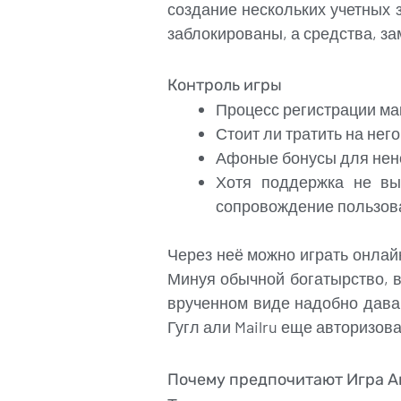
создание нескольких учетных 
заблокированы, а средства, з
Контроль игры
Процесс регистрации ма
Стоит ли тратить на нег
Афоные бонусы для нено
Хотя поддержка не вы
сопровождение пользова
Через неё можно играть онлайн
Минуя обычной богатырство, 
врученном виде надобно даван
Гугл али Mailru еще авторизова
Почему предпочитают Игра А