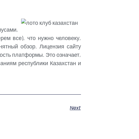
нусами,
рем все), что нужно человеку,
нятный обзор. Лицензия сайту
ость платформы. Это означает,
ваниям республики Казахстан и
Next