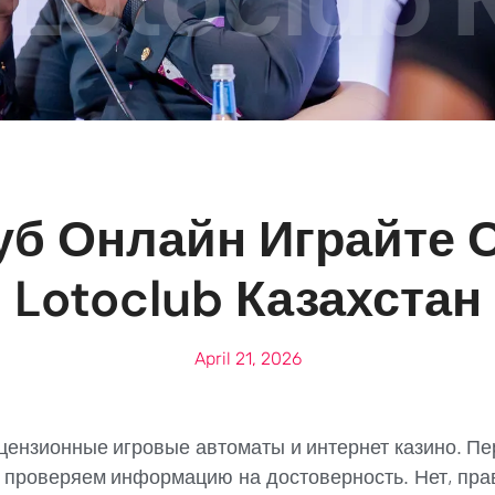
уб Онлайн Играйте 
Lotoclub Казахстан
April 21, 2026
цензионные игровые автоматы и интернет казино. Пе
но проверяем информацию на достоверность. Нет, п