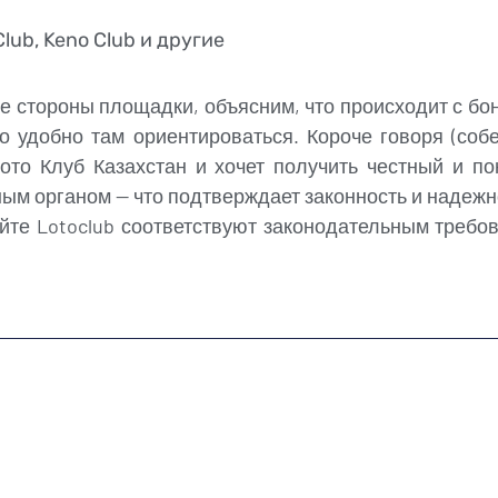
lub, Keno Club и другие
 стороны площадки, объясним, что происходит с бо
о удобно там ориентироваться. Короче говоря (собе
то Клуб Казахстан и хочет получить честный и по
ым органом — что подтверждает законность и надежн
айте Lotoclub соответствуют законодательным требо
.