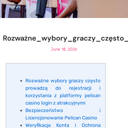
Rozważne_wybory_graczy_często_p
June 18, 2026
Rozważne wybory graczy często
prowadzą do rejestracji i
korzystania z platformy pelican
casino login z atrakcyjnymi
Bezpieczeństwo i
Licencjonowanie Pelican Casino
Weryfikacja Konta i Ochrona