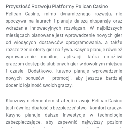
Przyszłość Rozwoju Platformy Pelican Casino
Pelican Casino, mimo dynamicznego rozwoju, nie
spoczywa na laurach i planuje dalszą ekspansję oraz
wdrażanie innowacyjnych rozwiązań. W najbliższych
miesiącach planowane jest wprowadzenie nowych gier
od wiodących dostawców oprogramowania, a także
rozszerzenie oferty gier na żywo. Kasyno planuje również
wprowadzenie mobilnej aplikacji, która umożliwi
graczom dostęp do ulubionych gier w dowolnym miejscu
i czasie. Dodatkowo, kasyno planuje wprowadzenie
nowych bonusów i promocji, aby jeszcze bardziej
docenić lojalność swoich graczy.
Kluczowym elementem strategii rozwoju Pelican Casino
jest również dbałość o bezpieczeństwo i komfort graczy.
Kasyno planuje dalsze inwestycje w technologie
zabezpieczające, aby zapewnić najwyższy poziom