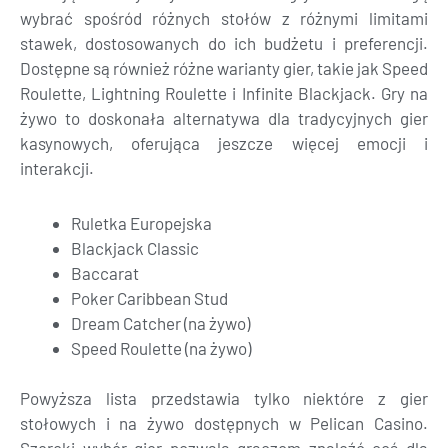
wybrać spośród różnych stołów z różnymi limitami
stawek, dostosowanych do ich budżetu i preferencji.
Dostępne są również różne warianty gier, takie jak Speed
Roulette, Lightning Roulette i Infinite Blackjack. Gry na
żywo to doskonała alternatywa dla tradycyjnych gier
kasynowych, oferująca jeszcze więcej emocji i
interakcji.
Ruletka Europejska
Blackjack Classic
Baccarat
Poker Caribbean Stud
Dream Catcher (na żywo)
Speed Roulette (na żywo)
Powyższa lista przedstawia tylko niektóre z gier
stołowych i na żywo dostępnych w Pelican Casino.