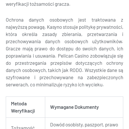
weryfikacji tożsamości gracza.
Ochrona danych osobowych jest traktowana z
najwyższą powagą. Kasyno stosuje politykę prywatności,
która określa zasady zbierania, przetwarzania i
przechowywania danych osobowych użytkowników.
Gracze mają prawo do dostępu do swoich danych, ich
poprawiania i usuwania. Pelican Casino zobowiązuje się
do przestrzegania przepisów dotyczących ochrony
danych osobowych, takich jak RODO. Wszystkie dane są
szyfrowane i przechowywane na zabezpieczonych
serwerach, co minimalizuje ryzyko ich wycieku.
Metoda
Wymagane Dokumenty
Weryfikacji
Dowód osobisty, paszport, prawo
Tożsamość