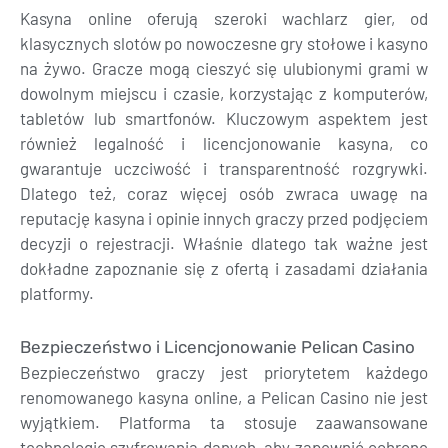
Kasyna online oferują szeroki wachlarz gier, od
klasycznych slotów po nowoczesne gry stołowe i kasyno
na żywo. Gracze mogą cieszyć się ulubionymi grami w
dowolnym miejscu i czasie, korzystając z komputerów,
tabletów lub smartfonów. Kluczowym aspektem jest
również legalność i licencjonowanie kasyna, co
gwarantuje uczciwość i transparentność rozgrywki.
Dlatego też, coraz więcej osób zwraca uwagę na
reputację kasyna i opinie innych graczy przed podjęciem
decyzji o rejestracji. Właśnie dlatego tak ważne jest
dokładne zapoznanie się z ofertą i zasadami działania
platformy.
Bezpieczeństwo i Licencjonowanie Pelican Casino
Bezpieczeństwo graczy jest priorytetem każdego
renomowanego kasyna online, a Pelican Casino nie jest
wyjątkiem. Platforma ta stosuje zaawansowane
technologie szyfrowania danych, aby zapewnić ochronę