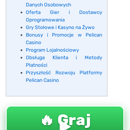
Danych Osobowych
Oferta Gier i Dostawcy
Oprogramowania
Gry Stołowe i Kasyno na Żywo
Bonusy i Promocje w Pelican
Casino
Program Lojalnościowy
Obsługa Klienta i Metody
Płatności
Przyszłość Rozwoju Platformy
Pelican Casino
🔥 Graj
▶️