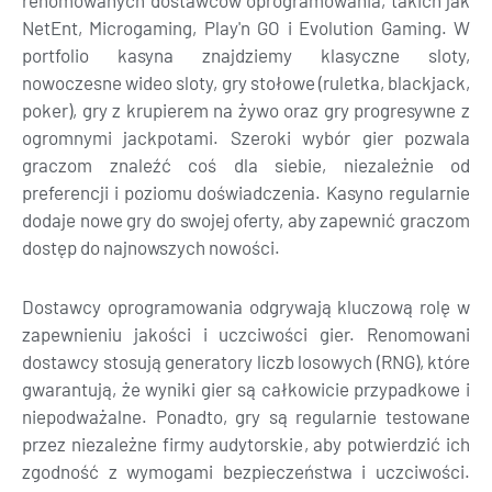
NetEnt, Microgaming, Play'n GO i Evolution Gaming. W
portfolio kasyna znajdziemy klasyczne sloty,
nowoczesne wideo sloty, gry stołowe (ruletka, blackjack,
poker), gry z krupierem na żywo oraz gry progresywne z
ogromnymi jackpotami. Szeroki wybór gier pozwala
graczom znaleźć coś dla siebie, niezależnie od
preferencji i poziomu doświadczenia. Kasyno regularnie
dodaje nowe gry do swojej oferty, aby zapewnić graczom
dostęp do najnowszych nowości.
Dostawcy oprogramowania odgrywają kluczową rolę w
zapewnieniu jakości i uczciwości gier. Renomowani
dostawcy stosują generatory liczb losowych (RNG), które
gwarantują, że wyniki gier są całkowicie przypadkowe i
niepodważalne. Ponadto, gry są regularnie testowane
przez niezależne firmy audytorskie, aby potwierdzić ich
zgodność z wymogami bezpieczeństwa i uczciwości.