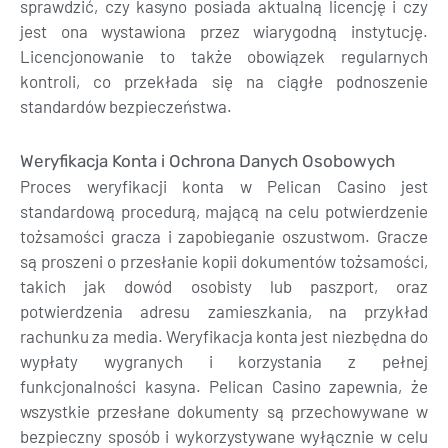
sprawdzić, czy kasyno posiada aktualną licencję i czy
jest ona wystawiona przez wiarygodną instytucję.
Licencjonowanie to także obowiązek regularnych
kontroli, co przekłada się na ciągłe podnoszenie
standardów bezpieczeństwa.
Weryfikacja Konta i Ochrona Danych Osobowych
Proces weryfikacji konta w Pelican Casino jest
standardową procedurą, mającą na celu potwierdzenie
tożsamości gracza i zapobieganie oszustwom. Gracze
są proszeni o przesłanie kopii dokumentów tożsamości,
takich jak dowód osobisty lub paszport, oraz
potwierdzenia adresu zamieszkania, na przykład
rachunku za media. Weryfikacja konta jest niezbędna do
wypłaty wygranych i korzystania z pełnej
funkcjonalności kasyna. Pelican Casino zapewnia, że
wszystkie przesłane dokumenty są przechowywane w
bezpieczny sposób i wykorzystywane wyłącznie w celu