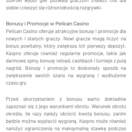
Szeroki wybór gier pozwala graczom znaleźć coś dla
siebie i cieszyć się różnorodnością rozgrywki.
Bonusy i Promocje w Pelican Casino
Pelican Casino oferuje atrakcyjne bonusy i promocje dla
nowych i stałych graczy. Nowi gracze mogą liczyć na
bonus powitalny, który zwiększa ich pierwszy depozyt.
Kasyno oferuje również regularne promocje, takie jak
darmowe spiny, bonusy reload, cashback i turnieje z pulą
nagród. Bonusy i promocje to doskonały sposób na
zwiększenie swoich szans na wygraną i wydłużenie
czasu gry.
Przed skorzystaniem z bonusu warto dokładnie
zapoznać się z jego warunkami obrotu. Warunek obrotu
określa, ile razy należy obrócić kwotą bonusu, zanim
będzie można wypłacić wygraną. Kasyno może również
nałożyć ograniczenia na maksymalną stawkę podczas