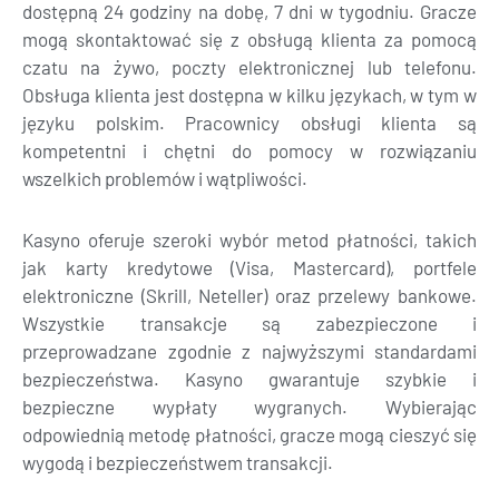
dostępną 24 godziny na dobę, 7 dni w tygodniu. Gracze
mogą skontaktować się z obsługą klienta za pomocą
czatu na żywo, poczty elektronicznej lub telefonu.
Obsługa klienta jest dostępna w kilku językach, w tym w
języku polskim. Pracownicy obsługi klienta są
kompetentni i chętni do pomocy w rozwiązaniu
wszelkich problemów i wątpliwości.
Kasyno oferuje szeroki wybór metod płatności, takich
jak karty kredytowe (Visa, Mastercard), portfele
elektroniczne (Skrill, Neteller) oraz przelewy bankowe.
Wszystkie transakcje są zabezpieczone i
przeprowadzane zgodnie z najwyższymi standardami
bezpieczeństwa. Kasyno gwarantuje szybkie i
bezpieczne wypłaty wygranych. Wybierając
odpowiednią metodę płatności, gracze mogą cieszyć się
wygodą i bezpieczeństwem transakcji.