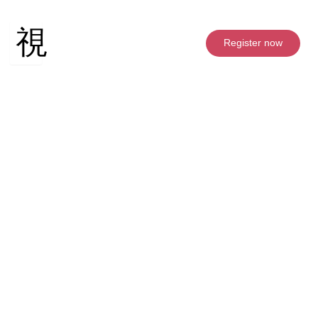
Skip
to
content
Register now
Pin Up – Azrbaycann n yax
kazinosu Rsmi sayt.7393