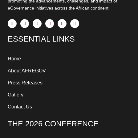
promoting the advancements, challenges, and impact of
eGovernance initiatives across the African continent.
F
X
Y
I
T
L
a
-
o
n
h
i
c
t
u
s
r
n
e
w
t
t
e
k
ESSENTIAL LINKS
b
i
u
a
a
e
o
t
b
g
d
d
o
t
e
r
s
i
k
e
a
n
-
r
m
-
f
i
Home
n
About AFREGOV
Press Releases
Gallery
Contact Us
THE 2026 CONFERENCE