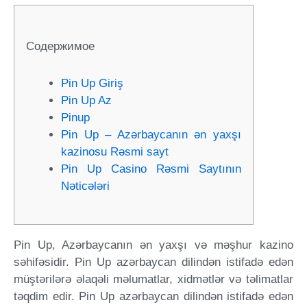
Содержимое
Pin Up Giriş
Pin Up Az
Pinup
Pin Up – Azərbaycanın ən yaxşı
kazinosu Rəsmi sayt
Pin Up Casino Rəsmi Saytının
Nəticələri
Pin Up, Azərbaycanın ən yaxşı və məşhur kazino
səhifəsidir. Pin Up azərbaycan dilindən istifadə edən
müştərilərə əlaqəli məlumatlar, xidmətlər və təlimatlar
təqdim edir. Pin Up azərbaycan dilindən istifadə edən