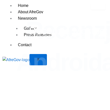
Skip
Home
to
About AfreGov
content
Newsroom
Recenzj
Recenzja Mostbet 
Gallery
Press Releases
Home
About AfreGov
News
Contact
Androida
X