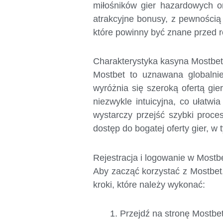
miłośników gier hazardowych o
atrakcyjne bonusy, z pewnością 
które powinny być znane przed 
Charakterystyka kasyna Mostbet
Mostbet to uznawana globalnie
wyróżnia się szeroką ofertą gie
niezwykle intuicyjna, co ułat
wystarczy przejść szybki proces
dostęp do bogatej oferty gier, w
Rejestracja i logowanie w Mostb
Aby zacząć korzystać z Mostbet, 
kroki, które należy wykonać:
Przejdź na stronę Mostbet