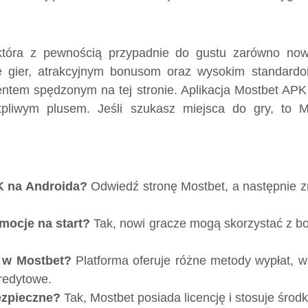
 która z pewnością przypadnie do gustu zarówno no
ie gier, atrakcyjnym bonusom oraz wysokim standard
tem spędzonym na tej stronie. Aplikacja Mostbet AP
tpliwym plusem. Jeśli szukasz miejsca do gry, to 
K na Androida?
Odwiedź stronę Mostbet, a następnie zna
mocje na start?
Tak, nowi gracze mogą skorzystać z bo
t w Mostbet?
Platforma oferuje różne metody wypłat, w
kredytowe.
ezpieczne?
Tak, Mostbet posiada licencję i stosuje środ