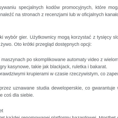
sywaniu specjalnych kodów promocyjnych, które mo
leźć na stronach z recenzjami lub w oficjalnych kanał
ki wybór gier. Użytkownicy mogą korzystać z tysięcy sl
ywo. Oto krótki przegląd dostępnych opcji:
 maszynach po skomplikowane automaty video z wieloma
ry kasynowe, takie jak blackjack, ruletka i bakarat.
rawdziwymi krupierami w czasie rzeczywistym, co zape
przez uznawane studia deweloperskie, co gwarantuje w
e coś dla siebie.
et
tet każdej renomowanej platformy hazardowej. Mostbet 