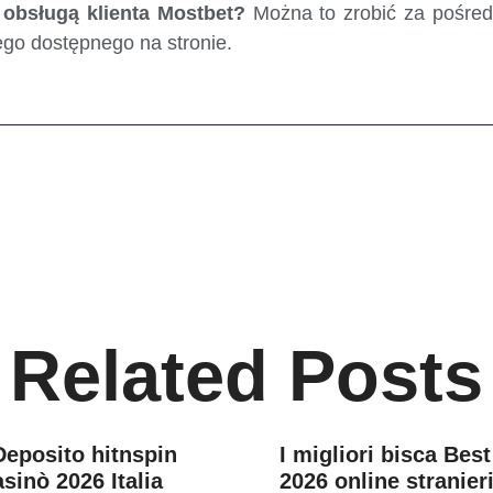
 obsługą klienta Mostbet?
Można to zrobić za pośred
ego dostępnego na stronie.
Related Posts
eposito hitnspin
I migliori bisca Be
sinò 2026 Italia
2026 online stranier