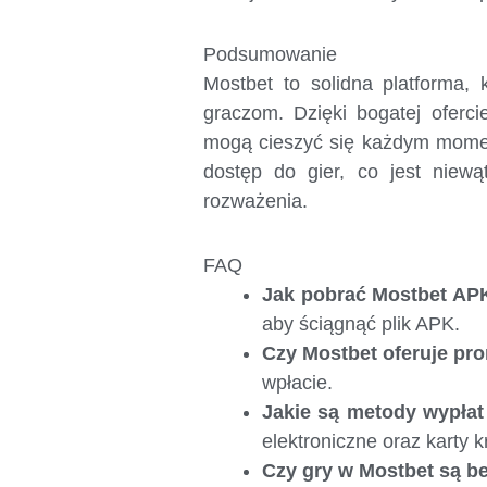
Podsumowanie
Mostbet to solidna platforma,
graczom. Dzięki bogatej oferc
mogą cieszyć się każdym momen
dostęp do gier, co jest niewą
rozważenia.
FAQ
Jak pobrać Mostbet AP
aby ściągnąć plik APK.
Czy Mostbet oferuje pro
wpłacie.
Jakie są metody wypła
elektroniczne oraz karty 
Czy gry w Mostbet są b