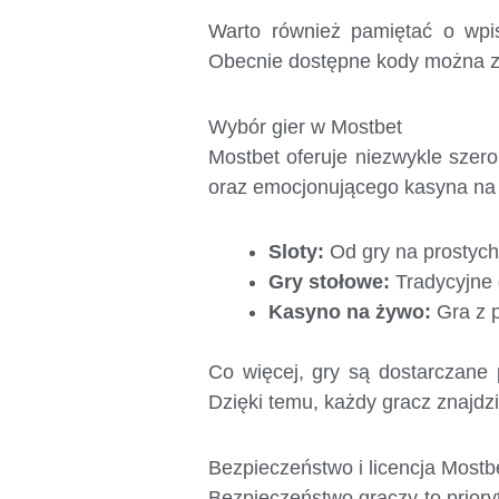
Warto również pamiętać o wpi
Obecnie dostępne kody można zna
Wybór gier w Mostbet
Mostbet oferuje niezwykle szero
oraz emocjonującego kasyna na ż
Sloty:
Od gry na prostych
Gry stołowe:
Tradycyjne g
Kasyno na żywo:
Gra z p
Co więcej, gry są dostarczane 
Dzięki temu, każdy gracz znajdzi
Bezpieczeństwo i licencja Mostb
Bezpieczeństwo graczy to priory