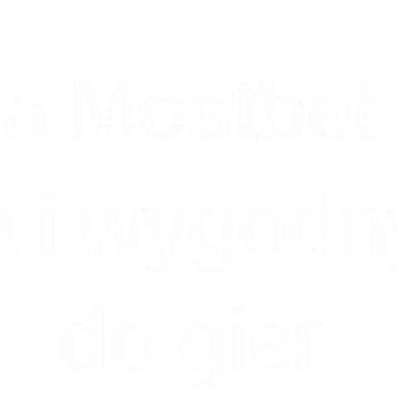
a Mostbet
APK na Androida i wygod
room
Contact
 i wygodn
do gier