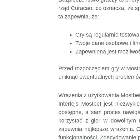
rząd Curacao, co oznacza, że sp
ta zapewnia, że:
Gry są regularnie testow
Twoje dane osobowe i fin
Zapewniona jest możliwo
Przed rozpoczęciem gry w Mostb
uniknąć ewentualnych problemów
Wrażenia z użytkowania Mostbe
Interfejs Mostbet jest niezwyk
dostępne, a sam proces nawigac
korzystać z gier w dowolnym mi
zapewnia najlepsze wrażenia. O
funkcjonalności. Zdecydowanie p