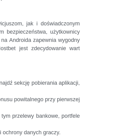
wicjuszom, jak i doświadczonym
om bezpieczeństwa, użytkownicy
K na Androida zapewnia wygodny
Mostbet jest zdecydowanie wart
jdź sekcję pobierania aplikacji,
nusu powitalnego przy pierwszej
 tym przelewy bankowe, portfele
ki ochrony danych graczy.