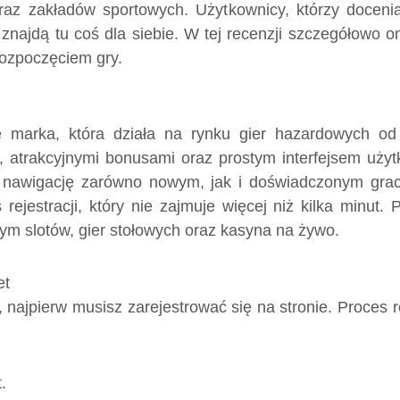
raz zakładów sportowych. Użytkownicy, którzy docenia
znajdą tu coś dla siebie. W tej recenzji szczegółowo o
rozpoczęciem gry.
 marka, która działa na rynku gier hazardowych od
r, atrakcyjnymi bonusami oraz prostym interfejsem użyt
wia nawigację zarówno nowym, jak i doświadczonym gra
 rejestracji, który nie zajmuje więcej niż kilka minut.
 tym slotów, gier stołowych oraz kasyna na żywo.
et
najpierw musisz zarejestrować się na stronie. Proces reje
.