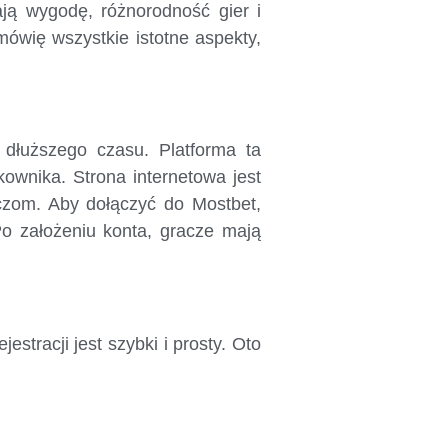
ją wygodę, różnorodność gier i
mówię wszystkie istotne aspekty,
 dłuższego czasu. Platforma ta
kownika. Strona internetowa jest
czom. Aby dołączyć do Mostbet,
 Po założeniu konta, gracze mają
stracji jest szybki i prosty. Oto