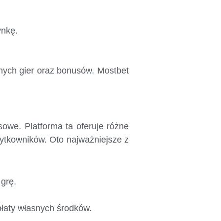
ynkę.
nych gier oraz bonusów. Mostbet
owe. Platforma ta oferuje różne
żytkowników. Oto najważniejsze z
grę.
wpłaty własnych środków.