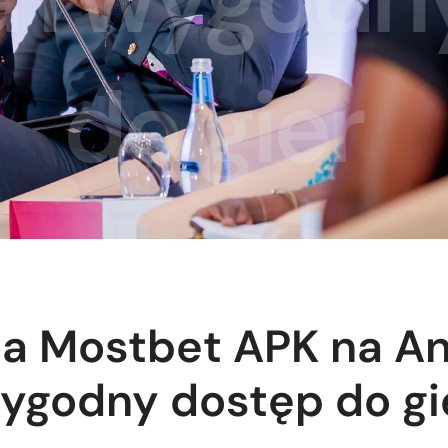
do gier
a Mostbet APK na An
ygodny dostęp do gi