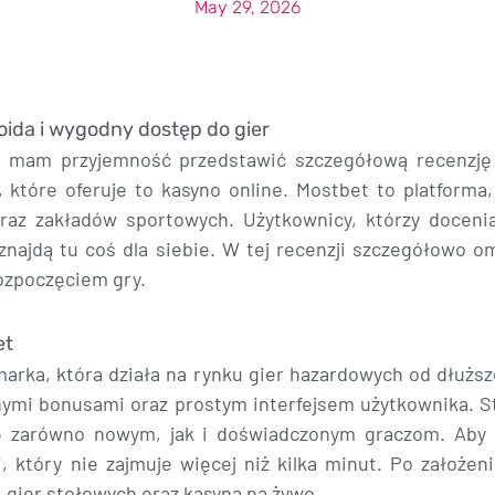
May 29, 2026
ida i wygodny dostęp do gier
i mam przyjemność przedstawić szczegółową recenzję
które oferuje to kasyno online. Mostbet to platforma,
raz zakładów sportowych. Użytkownicy, którzy docenia
znajdą tu coś dla siebie. W tej recenzji szczegółowo o
ozpoczęciem gry.
et
arka, która działa na rynku gier hazardowych od dłuższ
yjnymi bonusami oraz prostym interfejsem użytkownika. S
cję zarówno nowym, jak i doświadczonym graczom. Aby 
ji, który nie zajmuje więcej niż kilka minut. Po założe
, gier stołowych oraz kasyna na żywo.