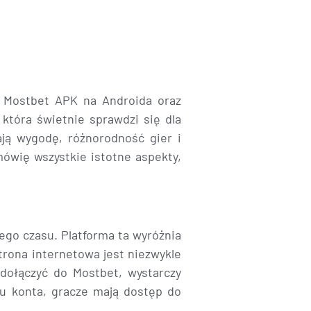
 Mostbet APK na Androida oraz
 która świetnie sprawdzi się dla
ją wygodę, różnorodność gier i
mówię wszystkie istotne aspekty,
ego czasu. Platforma ta wyróżnia
trona internetowa jest niezwykle
dołączyć do Mostbet, wystarczy
niu konta, gracze mają dostęp do