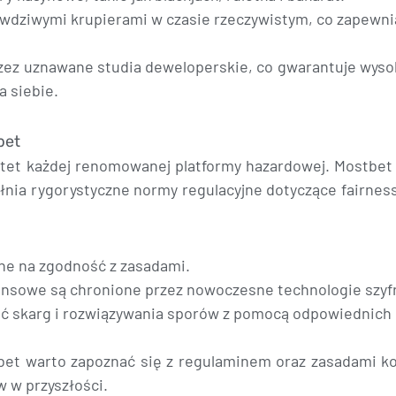
awdziwymi krupierami w czasie rzeczywistym, co zapewn
zez uznawane studia deweloperskie, co gwarantuje wysoką
a siebie.
bet
tet każdej renomowanej platformy hazardowej. Mostbet 
łnia rygorystyczne normy regulacyjne dotyczące fairness
ne na zgodność z zasadami.
ansowe są chronione przez nowoczesne technologie szyf
ć skarg i rozwiązywania sporów z pomocą odpowiednich
et warto zapoznać się z regulaminem oraz zasadami korz
 w przyszłości.