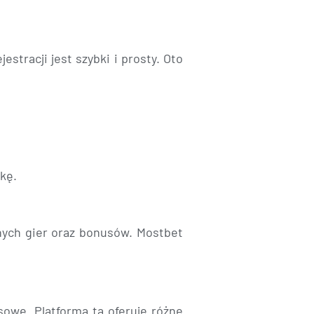
stracji jest szybki i prosty. Oto
nkę.
nych gier oraz bonusów. Mostbet
owe. Platforma ta oferuje różne