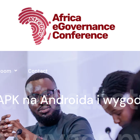
room
Contact
a Mostbet
APK na Androida i wygod
 i wygodn