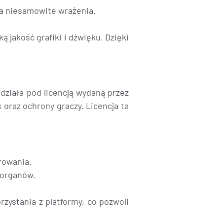
ia niesamowite wrażenia.
 jakość grafiki i dźwięku. Dzięki
działa pod licencją wydaną przez
 oraz ochrony graczy. Licencja ta
rowania.
 organów.
ystania z platformy, co pozwoli