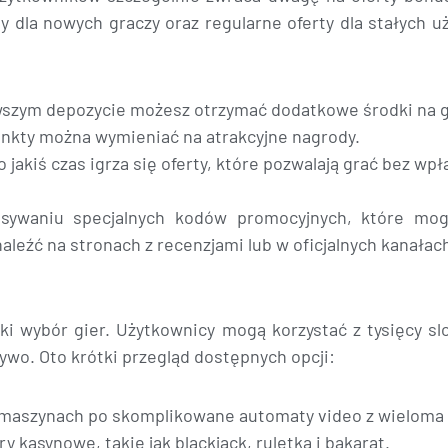
 dla nowych graczy oraz regularne oferty dla stałych u
wszym depozycie możesz otrzymać dodatkowe środki na g
unkty można wymieniać na atrakcyjne nagrody.
jakiś czas igrza się oferty, które pozwalają grać bez wp
sywaniu specjalnych kodów promocyjnych, które mo
leźć na stronach z recenzjami lub w oficjalnych kanałac
ki wybór gier. Użytkownicy mogą korzystać z tysięcy sl
ywo. Oto krótki przegląd dostępnych opcji:
 maszynach po skomplikowane automaty video z wieloma l
y kasynowe, takie jak blackjack, ruletka i bakarat.