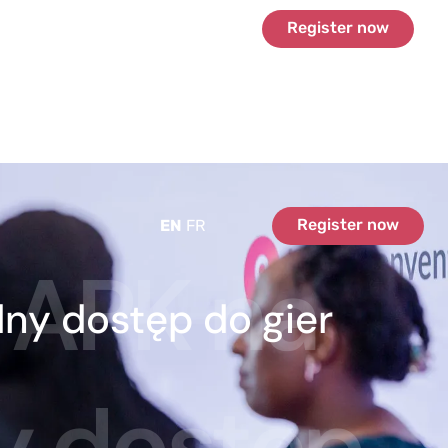
Register now
Register now
EN
FR
 APK na
ny dostęp do gier
y dostęp