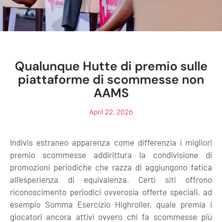
Qualunque Hutte di premio sulle
piattaforme di scommesse non
AAMS
April 22, 2026
Indivis estraneo apparenza come differenzia i migliori
premio scommesse addirittura la condivisione di
promozioni periodiche che razza di aggiungono fatica
all’esperienza di equivalenza. Certi siti offrono
riconoscimento periodici ovverosia offerte speciali, ad
esempio Somma Esercizio Highroller, quale premia i
giocatori ancora attivi ovvero chi fa scommesse più