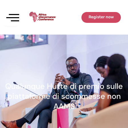
Skip
to
content
Register now
Qualunque Hutte di premio sulle
piattaforme di scommesse non
AAMS