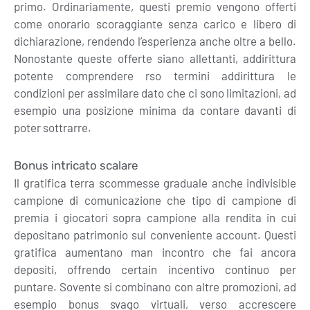
primo. Ordinariamente, questi premio vengono offerti
come onorario scoraggiante senza carico e libero di
dichiarazione, rendendo l’esperienza anche oltre a bello.
Nonostante queste offerte siano allettanti, addirittura
potente comprendere rso termini addirittura le
condizioni per assimilare dato che ci sono limitazioni, ad
esempio una posizione minima da contare davanti di
poter sottrarre.
Bonus intricato scalare
Il gratifica terra scommesse graduale anche indivisible
campione di comunicazione che tipo di campione di
premia i giocatori sopra campione alla rendita in cui
depositano patrimonio sul conveniente account. Questi
gratifica aumentano man incontro che fai ancora
depositi, offrendo certain incentivo continuo per
puntare. Sovente si combinano con altre promozioni, ad
esempio bonus svago virtuali, verso accrescere