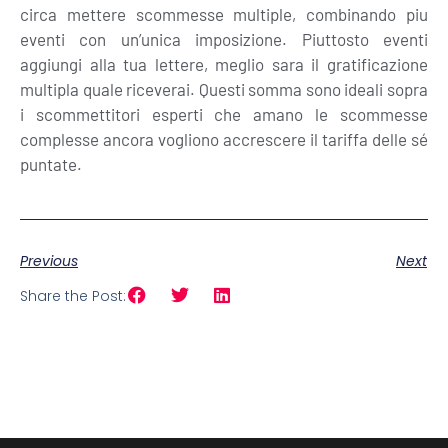
circa mettere scommesse multiple, combinando piu
eventi con un’unica imposizione. Piuttosto eventi
aggiungi alla tua lettere, meglio sara il gratificazione
multipla quale riceverai. Questi somma sono ideali sopra
i scommettitori esperti che amano le scommesse
complesse ancora vogliono accrescere il tariffa delle sé
puntate.
Previous
Next
Share the Post: