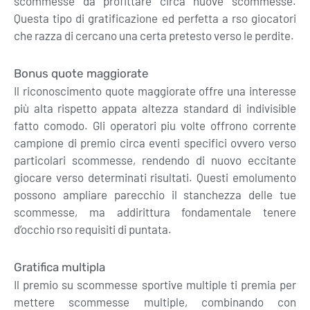
scommesse da profittare circa nuove scommesse.
Questa tipo di gratificazione ed perfetta a rso giocatori
che razza di cercano una certa pretesto verso le perdite.
Bonus quote maggiorate
Il riconoscimento quote maggiorate offre una interesse
più alta rispetto appata altezza standard di indivisible
fatto comodo. Gli operatori piu volte offrono corrente
campione di premio circa eventi specifici ovvero verso
particolari scommesse, rendendo di nuovo eccitante
giocare verso determinati risultati. Questi emolumento
possono ampliare parecchio il stanchezza delle tue
scommesse, ma addirittura fondamentale tenere
d’occhio rso requisiti di puntata.
Gratifica multipla
Il premio su scommesse sportive multiple ti premia per
mettere scommesse multiple, combinando con