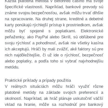
Každá platobná metóda v Betonred casino má svoje
špecifické vlastnosti. Napríklad, bankové prevody sú
známe svojou bezpečnosťou, avšak môžu trvať dlhšie
na spracovanie. Na druhej strane, kreditné a debetné
karty ponúkajú rýchlejší prístup k prostriedkom, avšak
môžu byť spojené s poplatkami. Elektronické
peňaženky, ako PayPal alebo Skrill, sú obľúbené pre
svoju rýchlosť a pohodlnosť, avšak nie všetky kasína
ich akceptujú. Hráči by mali zvážiť, aké faktory sú pre
nich najdôležitejšie, či už ide o rýchlosť, bezpečnosť
alebo poplatky, a podľa toho si vybrať najvhodnejšiu
metódu.
Praktické príklady a prípady použitia
V reálnych situáciách môžu hráči využiť rôzne
platobné metódy na základe svojich preferencií a
okolností. Napríklad, ak hráč plánuje uskutočniť väčší
vklad na hranie, môže sa rozhodnúť pre bankový