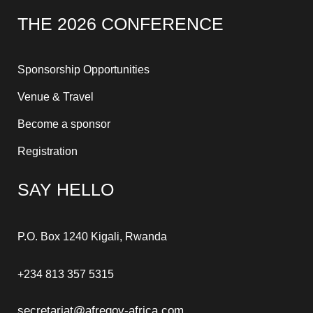
THE 2026 CONFERENCE
Sponsorship Opportunities
Venue & Travel
Become a sponsor
Registration
SAY HELLO
P.O. Box 1240 Kigali, Rwanda
+234 813 357 5315
secretariat@afregov-africa.com