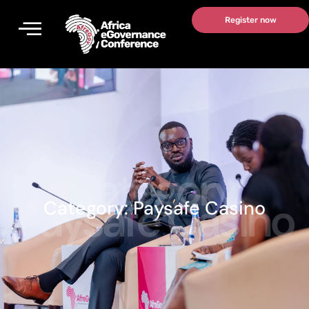
Skip
Register now
to
content
Category:
Paysafe Casino
Category:
Paysafe Casino