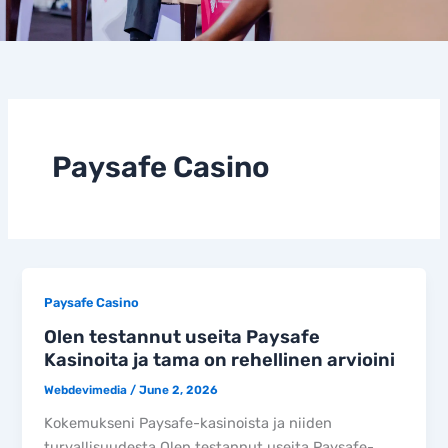
Paysafe Casino
Paysafe Casino
Olen testannut useita Paysafe
Kasinoita ja tama on rehellinen arvioini
Webdevimedia
/
June 2, 2026
Kokemukseni Paysafe-kasinoista ja niiden
turvallisuudesta Olen testannut useita Paysafe-