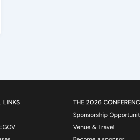
 LINKS
THE 2026 CONFERENC
Sponsorship Opportunit
REGOV
Venue & Travel
ases
Become a sponsor