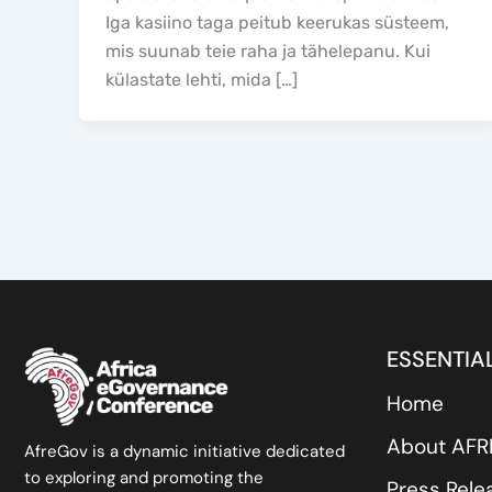
Iga kasiino taga peitub keerukas süsteem,
mis suunab teie raha ja tähelepanu. Kui
külastate lehti, mida […]
ESSENTIAL
Home
About AF
AfreGov is a dynamic initiative dedicated
to exploring and promoting the
Press Rele