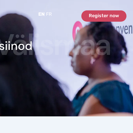
EN
FR
Register now
Välismaa
siinod