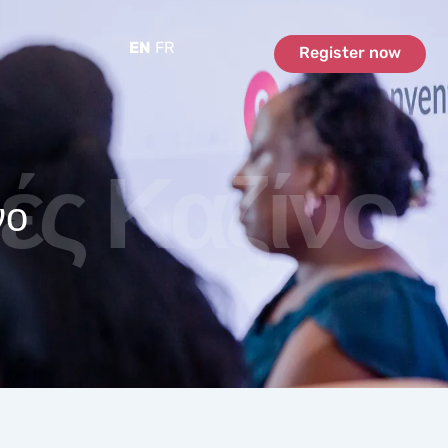
EN
FR
Register now
ς Καζίνο
νο