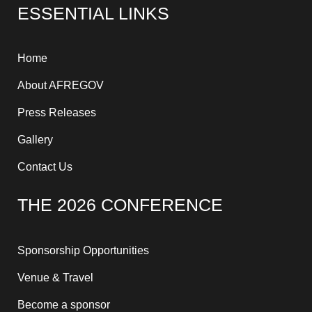
ESSENTIAL LINKS
b
i
u
a
a
e
o
t
b
g
d
d
o
t
e
r
s
i
k
e
a
n
-
r
m
-
f
i
Home
n
About AFREGOV
Press Releases
Gallery
Contact Us
THE 2026 CONFERENCE
Sponsorship Opportunities
Venue & Travel
Become a sponsor