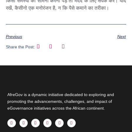
किसी समस्या का सामना करना पड़े तो मदद के लिए संपर्क करें। याद
रखें, कैसीनो एक मनोरंजन है, न कि पैसे कमाने का तरीका।
Previous
Next
Share the Post:
AfreGov is a dynamic initiative dedicated to exploring and
promoting the advancements, challenges, and impact of
eGovernance initiatives across the African continent.
F
X
Y
I
T
L
a
-
o
n
h
i
c
t
u
s
r
n
e
w
t
t
e
k