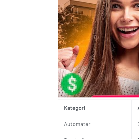
Kategori
Automater