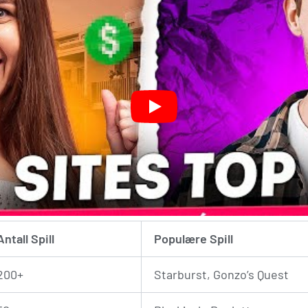
Antall Spill
Populære Spill
200+
Starburst, Gonzo’s Quest