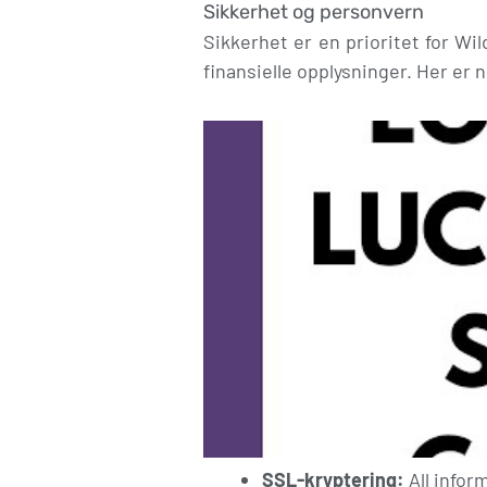
Sikkerhet og personvern
Sikkerhet er en prioritet for Wi
finansielle opplysninger. Her er
SSL-kryptering:
All infor