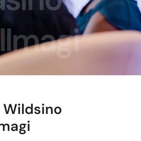
llmagi
Wildsino
lmagi