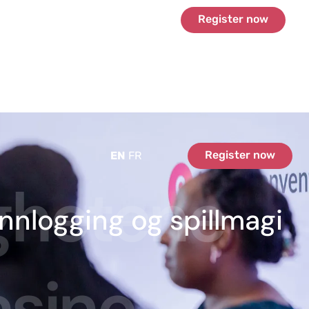
Register now
Register now
EN
FR
ghetene
nlogging og spillmagi
asino