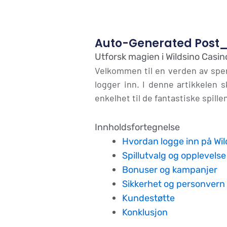
Auto-Generated Post_
Utforsk magien i Wildsino Casi
Velkommen til en verden av sp
logger inn. I denne artikkelen s
enkelhet til de fantastiske spill
Innholdsfortegnelse
Hvordan logge inn på Wil
Spillutvalg og opplevelse
Bonuser og kampanjer
Sikkerhet og personvern
Kundestøtte
Konklusjon