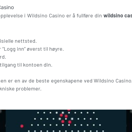
Casino
levelse i Wildsino Casino er å fullføre din
wildsino cas
isielle nettsted.
“Logg inn” øverst til høyre.
rd.
 tilgang til kontoen din.
sen er en av de beste egenskapene ved Wildsino Casino,
tekniske problemer.