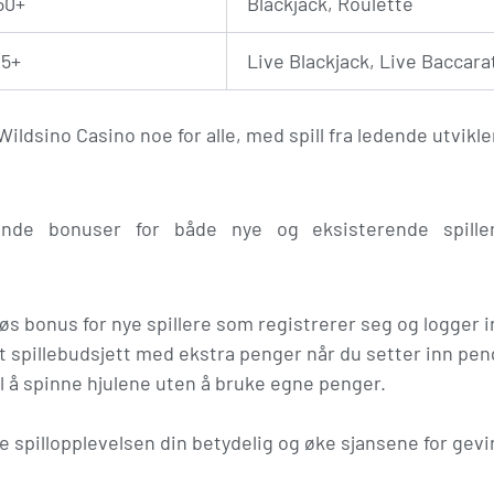
50+
Blackjack, Roulette
15+
Live Blackjack, Live Baccara
r Wildsino Casino noe for alle, med spill fra ledende utv
nende bonuser for både nye og eksisterende spil
s bonus for nye spillere som registrerer seg og logger in
t spillebudsjett med ekstra penger når du setter inn pen
il å spinne hjulene uten å bruke egne penger.
e spillopplevelsen din betydelig og øke sjansene for gevi