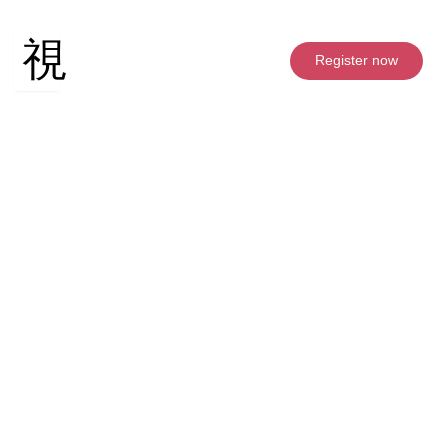
Skip
to
content
Register now
Desperte a Sorte em Cada Jogada
no Casino Wonaco