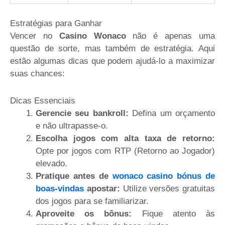
Estratégias para Ganhar
Vencer no
Casino Wonaco
não é apenas uma
questão de sorte, mas também de estratégia. Aqui
estão algumas dicas que podem ajudá-lo a maximizar
suas chances:
Dicas Essenciais
Gerencie seu bankroll:
Defina um orçamento
e não ultrapasse-o.
Escolha jogos com alta taxa de retorno:
Opte por jogos com RTP (Retorno ao Jogador)
elevado.
Pratique antes de
wonaco casino bónus de
boas-vindas
apostar:
Utilize versões gratuitas
dos jogos para se familiarizar.
Aproveite os bônus:
Fique atento às