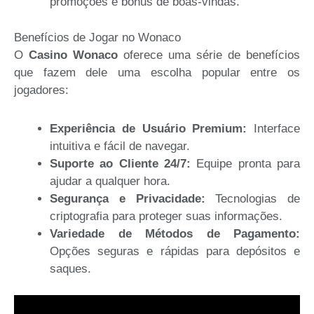
promoções e bônus de boas-vindas.
Benefícios de Jogar no Wonaco
O
Casino Wonaco
oferece uma série de benefícios
que fazem dele uma escolha popular entre os
jogadores:
Experiência de Usuário Premium:
Interface
intuitiva e fácil de navegar.
Suporte ao Cliente 24/7:
Equipe pronta para
ajudar a qualquer hora.
Segurança e Privacidade:
Tecnologias de
criptografia para proteger suas informações.
Variedade de Métodos de Pagamento:
Opções seguras e rápidas para depósitos e
saques.