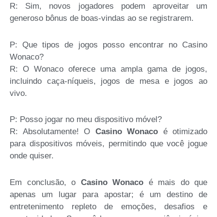
R: Sim, novos jogadores podem aproveitar um
generoso bônus de boas-vindas ao se registrarem.
P: Que tipos de jogos posso encontrar no Casino
Wonaco?
R: O Wonaco oferece uma ampla gama de jogos,
incluindo caça-níqueis, jogos de mesa e jogos ao
vivo.
P: Posso jogar no meu dispositivo móvel?
R: Absolutamente! O
Casino Wonaco
é otimizado
para dispositivos móveis, permitindo que você jogue
onde quiser.
Em conclusão, o
Casino Wonaco
é mais do que
apenas um lugar para apostar; é um destino de
entretenimento repleto de emoções, desafios e