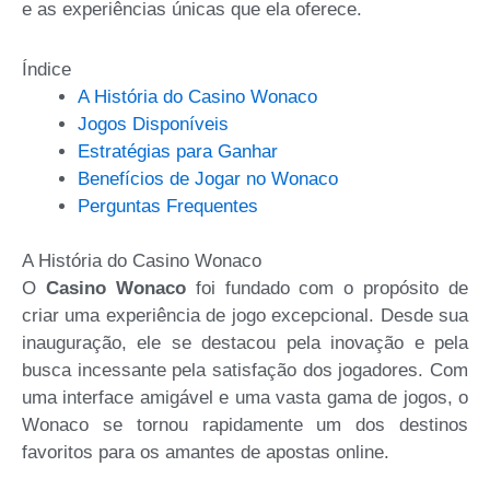
e as experiências únicas que ela oferece.
Índice
A História do Casino Wonaco
Jogos Disponíveis
Estratégias para Ganhar
Benefícios de Jogar no Wonaco
Perguntas Frequentes
A História do Casino Wonaco
O
Casino Wonaco
foi fundado com o propósito de
criar uma experiência de jogo excepcional. Desde sua
inauguração, ele se destacou pela inovação e pela
busca incessante pela satisfação dos jogadores. Com
uma interface amigável e uma vasta gama de jogos, o
Wonaco se tornou rapidamente um dos destinos
favoritos para os amantes de apostas online.