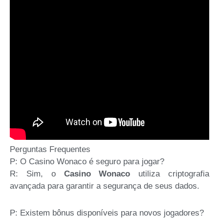
Perguntas Frequentes
P: O Casino Wonaco é seguro para jogar?
R: Sim, o
Casino Wonaco
utiliza criptografia
avançada para garantir a segurança de seus dados.
P: Existem bônus disponíveis para novos jogadores?