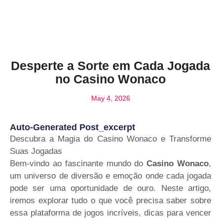
Desperte a Sorte em Cada Jogada
no Casino Wonaco
May 4, 2026
Auto-Generated Post_excerpt
Descubra a Magia do Casino Wonaco e Transforme
Suas Jogadas
Bem-vindo ao fascinante mundo do
Casino Wonaco
,
um universo de diversão e emoção onde cada jogada
pode ser uma oportunidade de ouro. Neste artigo,
iremos explorar tudo o que você precisa saber sobre
essa plataforma de jogos incríveis, dicas para vencer