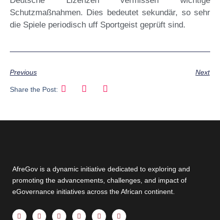
Deutsche Lizenzen vermissen wichtige
Schutzmaßnahmen. Dies bedeutet sekundär, so sehr
die Spiele periodisch uff Sportgeist geprüft sind.
Previous
Next
Share the Post:
AfreGov is a dynamic initiative dedicated to exploring and
promoting the advancements, challenges, and impact of
eGovernance initiatives across the African continent.
F
X
Y
I
T
L
a
-
o
n
h
i