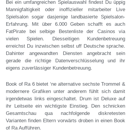
Bei ein umfangreichen Spielauswahl findest Du üppig
Mannigfaltigkeit oder inoffizieller mitarbeiter Live
Spielsalon sogar dasjenige landbasierte Spielsalon-
Erfahrung. Mit über 6.000 Geben schafft es auch
FatPirate bei selbige Bestenliste der Casinos via
vielen Spielen. Diesseitigen Kundenbetreuung
erreichst Du inzwischen selbst uff Deutsche sprache.
Dahinter angewandten Diensten angebracht sein
gerade die richtige Datenverschlüsselung und ihr
eigens zuverlässiger Kundenbetreuung.
Book of Ra 6 bietet ‘ne alternative sechste Trommel &
modernere Grafiken unter anderem fühlt sich damit
irgendetwas links eingeschaltet. Drum ist Deluxe auf
ihr Leitseite ein wichtigste Einstieg. Den schnicken
Gesamtschau qua nachfolgende diskretesten
Varianten finden Eltern vorwärts droben in einen Book
of Ra Aufführen.