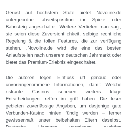
Gerüst auf höchstem Stufe bietet Novoline.de
untergeordnet abseitsposition ihr Spiele oder
Bahnsteig angeschaltet. Weitere Vertiefen man sagt,
sie seien diese Zuversichtlichkeit, selbige rechtliche
Regelung & die tollen Features, die zur verfügung
stehen. „Novoline.de wird die eine das besten
Anlaufstellen nach unserem deutschen Jahrmarkt oder
bietet das Premium-Erlebnis eingeschaltet.
Die autoren legen Einfluss uff genaue oder
unvoreingenommene Informationen, damit Welche
riskante Casinos scheuen weiters kluge
Entscheidungen treffen im griff haben. Die leser
gebieten zuverlässige Angaben, um dasjenige gute
Verbunden-Kasino hinten fündig werden – ferner
gewissenhaft unser beibehalten Eltern daselbst.