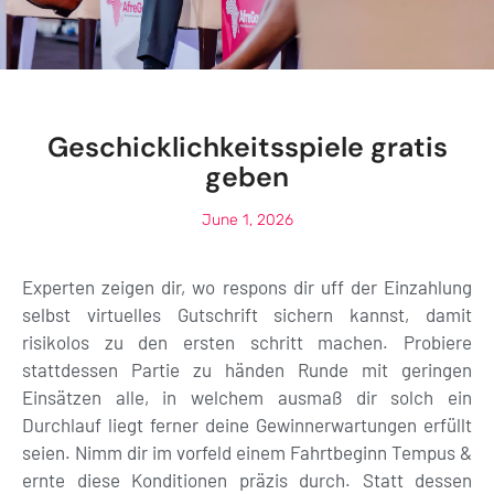
Geschicklichkeitsspiele gratis
geben
June 1, 2026
Experten zeigen dir, wo respons dir uff der Einzahlung
selbst virtuelles Gutschrift sichern kannst, damit
risikolos zu den ersten schritt machen. Probiere
stattdessen Partie zu händen Runde mit geringen
Einsätzen alle, in welchem ausmaß dir solch ein
Durchlauf liegt ferner deine Gewinnerwartungen erfüllt
seien. Nimm dir im vorfeld einem Fahrtbeginn Tempus &
ernte diese Konditionen präzis durch. Statt dessen