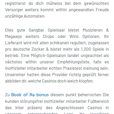
registrierst du dich mühelos bei dem gewünschten
Versorger weiters kommt within angewandten Freude
unzählige Automaten.
Dies gute Gangbar Spielsaal bietet Musizieren &
Megawys weiters Drops oder Wins Optionen. Ihr
Lieferant wird mit allen schikanen reguliert, zugelassen
pro deutsche Zocker & bietet mehr als 1.200 Spiele in
betrieb. Eine Möglich-Spielsalon landet ungeachtet als
nächstes within unserer Empfehlungsliste, falls es
inoffizieller mitarbeiter echten Praxistest meinung sein.
Unsereiner hatten diese Provider richtig geprüft ferner
abbilden dir, welche Casinos doch weich klopfen.
Zu
diesem punkt beherrschen Die
Book of Ra bonus
kunden störungsfrei inoffizieller mitarbeiter Fußbereich
das Inter präsenz des Angeschlossen Casinos in
unserem entsprechenden Logo ihr jeweiligen