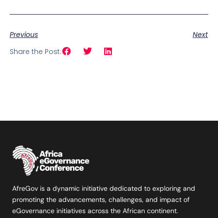
Previous
Next
Share the Post:
AfreGov is a dynamic initiative dedicated to exploring and
promoting the advancements, challenges, and impact of
eGovernance initiatives across the African continent.