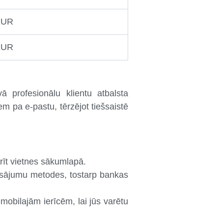
EUR
EUR
ā profesionālu klientu atbalsta
em pa e-pastu, tērzējot tiešsaistē
arīt vietnes sākumlapā.
ksājumu metodes, tostarp bankas
mobilajām ierīcēm, lai jūs varētu