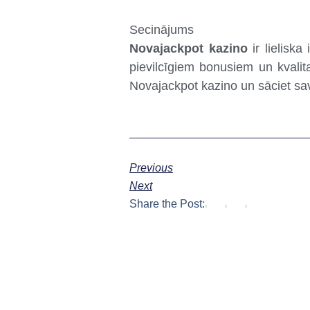
Secinājums
Novajackpot kazino
ir lieliska
pievilcīgiem bonusiem un kvalita
Novajackpot kazino un sāciet sav
Previous
Next
Share the Post: