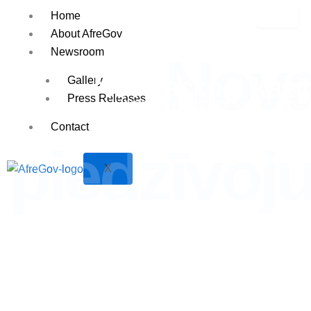
Skip
Home
to
About AfreGov
content
Newsroom
Nova
Novajackpot kazin
Gallery
Press Releases
Home
About AfreGov
News
Contact
piedzīvoju
X