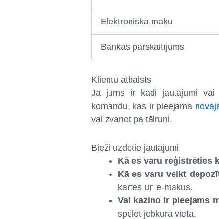
Elektroniskā maku
Bankas pārskaitījums
Klientu atbalsts
Ja jums ir kādi jautājumi vai
komandu, kas ir pieejama
novaj
vai zvanot pa tālruni.
Bieži uzdotie jautājumi
Kā es varu reģistrēties 
Kā es varu veikt depozī
kartes un e-makus.
Vai kazino ir pieejams m
spēlēt jebkurā vietā.