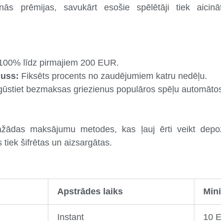
anās prēmijas, savukārt esošie spēlētāji tiek aicināt
00% līdz pirmajiem 200 EUR.
nuss:
Fiksēts procents no zaudējumiem katru nedēļu.
gūstiet bezmaksas griezienus populāros spēļu automāto
žādas maksājumu metodes, kas ļauj ērti veikt depo
s tiek šifrētas un aizsargātas.
Apstrādes laiks
Min
Instant
10 