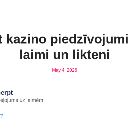
 kazino piedzīvojumi
laimi un likteni
May 4, 2026
erpt
ceļojums uz laimēm
o?