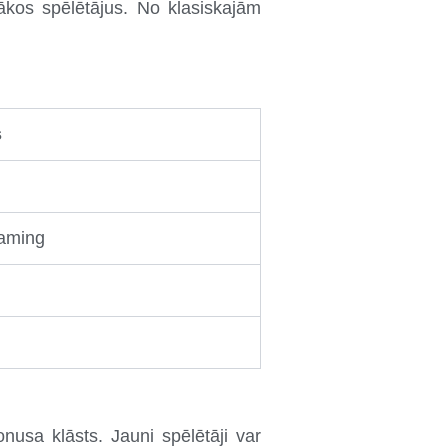
ākos spēlētājus. No klasiskajām
s
Gaming
bonusa klāsts. Jauni spēlētāji var