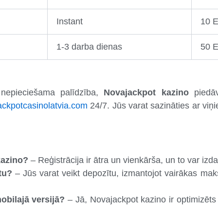
Instant
10 
1-3 darba dienas
50 
 nepieciešama palīdzība,
Novajackpot kazino
piedāv
ackpotcasinolatvia.com
24/7. Jūs varat sazināties ar viņi
kazino?
– Reģistrācija ir ātra un vienkārša, un to var izd
tu?
– Jūs varat veikt depozītu, izmantojot vairākas ma
obilajā versijā?
– Jā, Novajackpot kazino ir optimizēts 