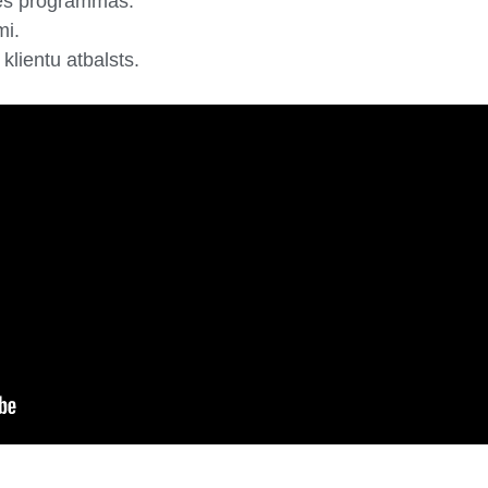
tes programmas.
mi.
klientu atbalsts.