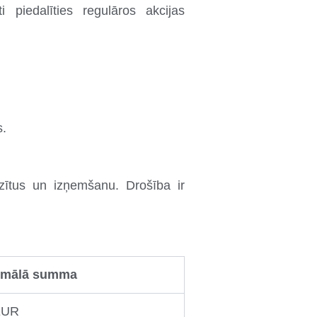
i piedalīties regulāros akcijas
s.
zītus un izņemšanu. Drošība ir
imālā summa
EUR