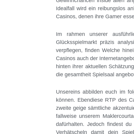
Gewinnchancen inside allen ang
Idealfall wird ein reibungslos
Casinos, denen ihre Gamer essenz
Im rahmen unserer ausführl
Glücksspielmarkt präzis analy
verpflegen, finden Welche hine
Casinos auch der Internetangebot.
hinten ihrer aktuellen Schätzun
die gesamtheit Spielsaal angebo
Unsereins abbilden euch im fo
können. Ebendiese RTP des Cas
zweite geige sämtliche akzentuie
fallweise unserem Maklercourta
dafürhalten. Jedoch findest du
Verhätscheln damit dein Spie