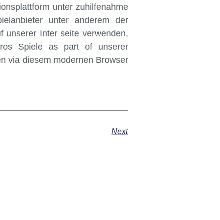
ionsplattform unter zuhilfenahme
ielanbieter unter anderem der
uf unserer Inter seite verwenden,
gros Spiele as part of unserer
ten via diesem modernen Browser
Next