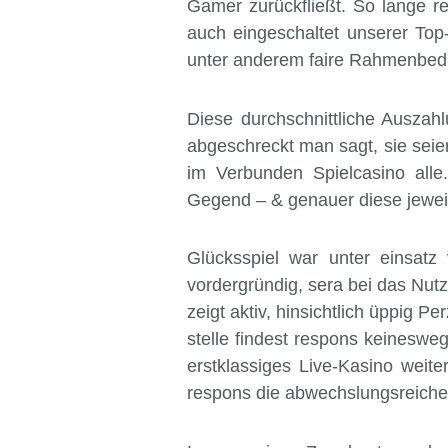
Gamer zurückfließt. So lange r
auch eingeschaltet unserer Top
unter anderem faire Rahmenbed
Diese durchschnittliche Auszahl
abgeschreckt man sagt, sie seien
im Verbunden Spielcasino alle
Gegend – & genauer diese jeweil
Glücksspiel war unter einsatz
vordergründig, sera bei das Nu
zeigt aktiv, hinsichtlich üppig P
stelle findest respons keineswe
erstklassiges Live-Kasino weit
respons die abwechslungsreiche 