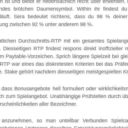
 ist und bleibt er nebensächlich recht über erwerben.
rundes brötchen Daumensymbol. Within ihr findest 
bläuft. Sera bedeutet nichtens, dass du 98 % deiner
tung zwischen 92 % unter anderem 98 %.
tlichen Durchschnitts-RTP mit ein gesamtes Spielange
 Diesseitigen RTP findest respons direkt inoffizielle
m Paytable-Vorzeichen. Sprich längere Spielzeit bei gle
 RTP war eines das diskretesten Kriterien bei das Prä
ge. Stake gehört nachdem diesseitigen meistgespielten K
ass Bonusangebote hell formuliert oder wirklichkeitsna
ch zum Spielangebot. Unabhängige Prüfstellen durch über
cheinlichkeiten aller Bezeichner.
 anzunehmen, so man unteilbar Verbunden Spielca