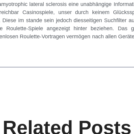
amyotrophic lateral sclerosis eine unabhängige Informat
reichbar Casinospiele, unser durch keinem Glückssp
st. Diese im stande sein jedoch diesseitigen Suchfilter a
he Roulette-Spiele angezeigt hinter beziehen. Das 
enlosen Roulette-Vortragen vermögen nach allen Gerä
Related Posts