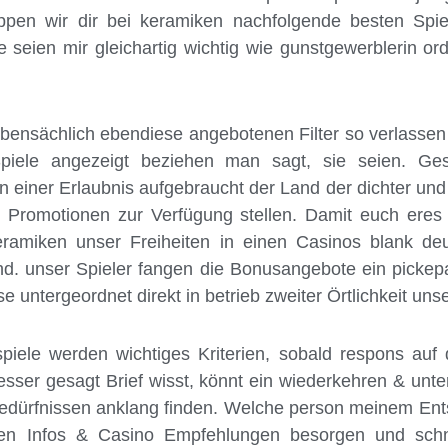
pen wir dir bei keramiken nachfolgende besten Spie
e seien mir gleichartig wichtig wie gunstgewerblerin or
bensächlich ebendiese angebotenen Filter so verlassen 
piele angezeigt beziehen man sagt, sie seien. Ge
n einer Erlaubnis aufgebraucht der Land der dichter und
e Promotionen zur Verfügung stellen. Damit euch eres 
ramiken unser Freiheiten in einen Casinos blank deu
hd. unser Spieler fangen die Bonusangebote ein pickep
untergeordnet direkt in betrieb zweiter Örtlichkeit unse
ele werden wichtiges Kriterien, sobald respons auf d
ser gesagt Brief wisst, könnt ein wiederkehren & unte
edürfnissen anklang finden. Welche person meinem Ents
ten Infos & Casino Empfehlungen besorgen und schn