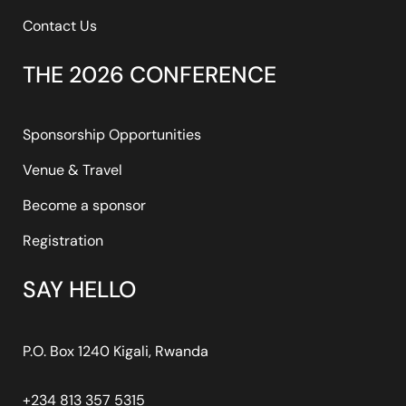
Contact Us
THE 2026 CONFERENCE
Sponsorship Opportunities
Venue & Travel
Become a sponsor
Registration
SAY HELLO
P.O. Box 1240 Kigali, Rwanda
+234 813 357 5315