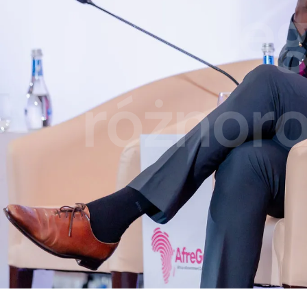
Leg
różnor