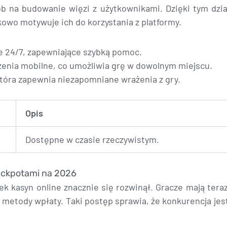
b na budowanie więzi z użytkownikami. Dzięki tym dział
owo motywuje ich do korzystania z platformy.
e 24/7, zapewniające szybką pomoc.
zenia mobilne, co umożliwia grę w dowolnym miejscu.
 która zapewnia niezapomniane wrażenia z gry.
Opis
Dostępne w czasie rzeczywistym.
jackpotami na 2026
nek kasyn online znacznie się rozwinął. Gracze mają tera
i metody wpłaty. Taki postęp sprawia, że konkurencja jest 