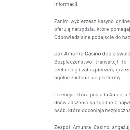
informacji.
Zanim wybierzesz kasyno online
oferują narzędzia, które pomag
Odpowiedzialne podejście do haz
Jak Amunra Casino dba o swoi
Bezpieczeństwo transakcji to
technologii zabezpieczeń, gracz
ogólne zaufanie do platformy.
Licencja, którą posiada Amunra 
doświadczenia są zgodne z najw
osób, które doceniają bezpieczną
Zespół Amunra Casino angażuje