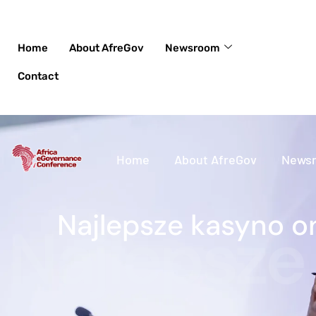
Skip
to
content
Home
About AfreGov
Newsroom
Contact
Home
About AfreGov
News
Najlepsze kasyno o
Najlepsze