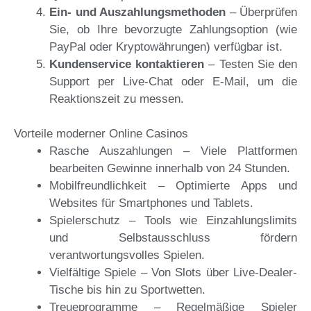
Ein- und Auszahlungsmethoden
– Überprüfen
Sie, ob Ihre bevorzugte Zahlungsoption (wie
PayPal oder Kryptowährungen) verfügbar ist.
Kundenservice kontaktieren
– Testen Sie den
Support per Live-Chat oder E-Mail, um die
Reaktionszeit zu messen.
Vorteile moderner Online Casinos
Rasche Auszahlungen – Viele Plattformen
bearbeiten Gewinne innerhalb von 24 Stunden.
Mobilfreundlichkeit – Optimierte Apps und
Websites für Smartphones und Tablets.
Spielerschutz – Tools wie Einzahlungslimits
und Selbstausschluss fördern
verantwortungsvolles Spielen.
Vielfältige Spiele – Von Slots über Live-Dealer-
Tische bis hin zu Sportwetten.
Treueprogramme – Regelmäßige Spieler