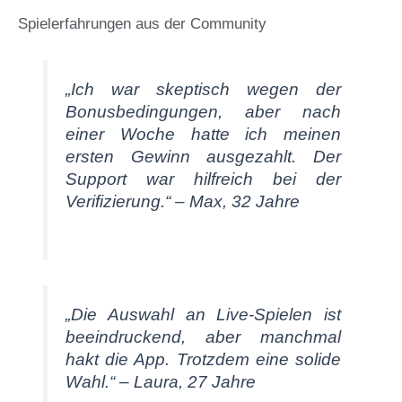
Spielerfahrungen aus der Community
„Ich war skeptisch wegen der
Bonusbedingungen, aber nach
einer Woche hatte ich meinen
ersten Gewinn ausgezahlt. Der
Support war hilfreich bei der
Verifizierung.“ – Max, 32 Jahre
„Die Auswahl an Live-Spielen ist
beeindruckend, aber manchmal
hakt die App. Trotzdem eine solide
Wahl.“ – Laura, 27 Jahre