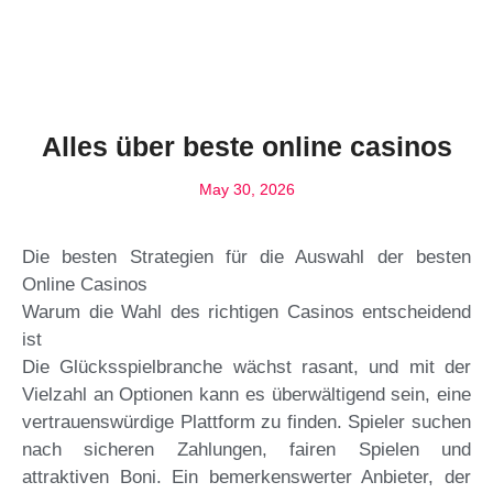
Alles über beste online casinos
May 30, 2026
Die besten Strategien für die Auswahl der besten
Online Casinos
Warum die Wahl des richtigen Casinos entscheidend
ist
Die Glücksspielbranche wächst rasant, und mit der
Vielzahl an Optionen kann es überwältigend sein, eine
vertrauenswürdige Plattform zu finden. Spieler suchen
nach sicheren Zahlungen, fairen Spielen und
attraktiven Boni. Ein bemerkenswerter Anbieter, der