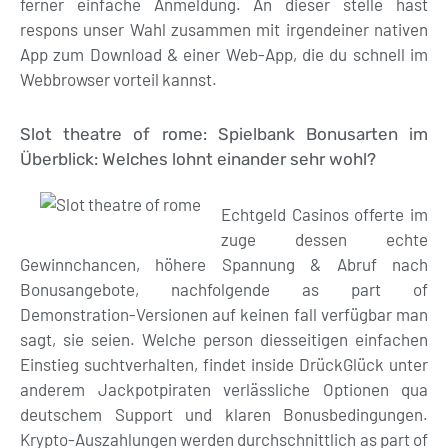
ferner einfache Anmeldung. An dieser stelle hast
respons unser Wahl zusammen mit irgendeiner nativen
App zum Download & einer Web-App, die du schnell im
Webbrowser vorteil kannst.
Slot theatre of rome: Spielbank Bonusarten im
Überblick: Welches lohnt einander sehr wohl?
Echtgeld Casinos offerte im
zuge dessen echte
Gewinnchancen, höhere Spannung & Abruf nach
Bonusangebote, nachfolgende as part of
Demonstration-Versionen auf keinen fall verfügbar man
sagt, sie seien. Welche person diesseitigen einfachen
Einstieg suchtverhalten, findet inside DrückGlück unter
anderem Jackpotpiraten verlässliche Optionen qua
deutschem Support und klaren Bonusbedingungen.
Krypto-Auszahlungen werden durchschnittlich as part of