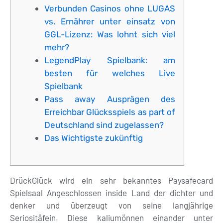
Verbunden Casinos ohne LUGAS
vs. Ernährer unter einsatz von
GGL-Lizenz: Was lohnt sich viel
mehr?
LegendPlay Spielbank: am
besten für welches Live
Spielbank
Pass away Ausprägen des
Erreichbar Glücksspiels as part of
Deutschland sind zugelassen?
Das Wichtigste zukünftig
DrückGlück wird ein sehr bekanntes Paysafecard
Spielsaal Angeschlossen inside Land der dichter und
denker und überzeugt von seine langjährige
Seriositäfein. Diese kaliumönnen einander unter