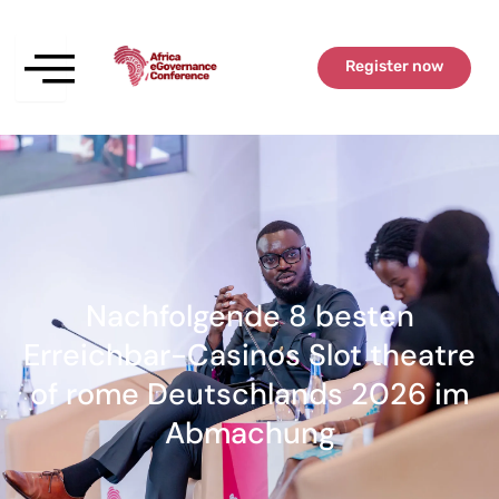
Skip
to
content
Register now
Nachfolgende 8 besten
Erreichbar-Casinos Slot theatre
of rome Deutschlands 2026 im
Abmachung