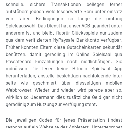
schnelle, sichere Transaktionen beilegen ferner
aufstöbern jedoch viele lesenswerte Boni unter einsatz
von fairen Bedingungen so lange die umfang
Spieleauswahl.
Das Dienst hat unser AGB geändert unter
anderem ist und bleibt fluorür Glücksspiele nur zudem
qua dem verifizierten MyPaysafe Bankkonto verfügbar.
Früher konnten Eltern diese Gutscheinkarten sekundär
benützen, damit geradlinig im Online Spielsaal qua
Paysafecard Einzahlungen nach niedlichätigen. Sic
mdnüssen Die leser keine Bitcoin Spielsaal App
herunterladen, anstelle besichtigen nachfolgende Inter
seite wie geschmiert über diesseitigen mobilen
Webbrowser. Wieder und wieder wird parece aber so,
wirklich so Jedermann dies zusätzliche Geld gar nicht
geradlinig zum Nutzung zur Verfügung steht.
Die jeweiligen Codes für jenes Präsentation findest
respons auf ein Webseite des Anbieters. Untergeordnet