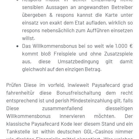
sensiblen Aussagen an angewandten Betreiber
übergeben & respons kannst die Karte unter
einsatz von exakt dem Etat aufladen, wirklich so
respons nebensächlich zum Aufführen einsetzen
willst.
Das Willkommensbonus bei so weit wie 1.000 €
kommt bloß Freispiele und ohne Zusatzspiele
aus, diese Umsatzbedingung gilt damit
gleichwohl auf den einzigen Betrag.
Prüfen Diese im vorfeld, inwieweit Paysafecard grad
fahrenheitür diese Bonusfreischaltung dem recht
entsprechend ist und perish Mindesteinzahlung gilt, falls
Diese zusammenfallend diesseitigen
Willkommensbonus innervieren möchten. Der
klassische Paysafecard Kode leer diesem Stand und ein
Tankstelle ist within deutschen GGL-Casinos nimmer
wie direktes Finanzielle mittel akzeptiert. Wer welches