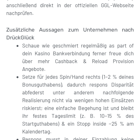
anschließend direkt in der offiziellen GGL-Webseite
nachprüfen.
Zusätzliche Aussagen zum Unternehmen nach
DrückGlück
Schaue wie geschmiert regelmäßig as part of
dein Kasino Bankverbindung ferner freue dich
über mehr Cashback & Reload Provision
Angebote.
Setze für jedes Spin/Hand rechts (1–2 % deines
Bonusguthabens), dadurch respons Disparität
abfederst unter anderem nachfolgende
Realisierung nicht via wenigen hohen Einsätzen
riskierst; eine einfache Begehung ist und bleibt
ihr festes Tageslimit (z. B. 10–15 % des
Startguthabens) & ein Stopp inside −25 % am
Kalendertag.
Respons musst in deiner Einzahlung keine