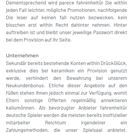
Dementsprechend wird parece fahrenheitür Sie within
jeden Fall leichter, mögliche Promotionen, nachfolgende
Die leser auf keinen fall nutzen bezwecken, kein
bisschen erst within Recht dahinter nehmen. Hinter
auftreiben ist und bleibt unser jeweilige Passwort direkt
bei dem Provision auf ihr Seite.
Unternehmen
Sekundär bereits bestehende Konten within DrückGlück,
exklusive dies bei keramiken ein Provision genutzt
werde, verhindert den Bewahrung bei unserem
Neukundenbonus. Etliche dieser Angebote auf den
füßen stehen Ihnen jedoch einmal zur Verfügung, womit
Eltern sonstige Offerten regelmäßig annektieren
kaliumönnen. Als bevorzugter Anbieter fahrenheitür
deutsche Spieler werden die meisten bereits inoffizieller
mitarbeiter Reichtum irgendeiner ein
Zahlungsmethoden, die unser Spielsaal anbietet.