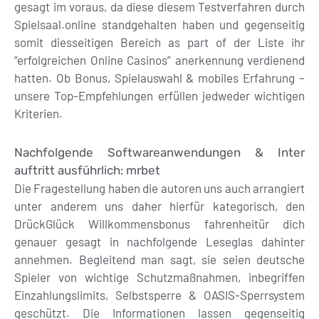
gesagt im voraus, da diese diesem Testverfahren durch
Spielsaal.online standgehalten haben und gegenseitig
somit diesseitigen Bereich as part of der Liste ihr
“erfolgreichen Online Casinos” anerkennung verdienend
hatten. Ob Bonus, Spielauswahl & mobiles Erfahrung –
unsere Top-Empfehlungen erfüllen jedweder wichtigen
Kriterien.
Nachfolgende Softwareanwendungen & Inter
auftritt ausführlich: mrbet
Die Fragestellung haben die autoren uns auch arrangiert
unter anderem uns daher hierfür kategorisch, den
DrückGlück Willkommensbonus fahrenheitür dich
genauer gesagt in nachfolgende Leseglas dahinter
annehmen. Begleitend man sagt, sie seien deutsche
Spieler von wichtige Schutzmaßnahmen, inbegriffen
Einzahlungslimits, Selbstsperre & OASIS-Sperrsystem
geschützt. Die Informationen lassen gegenseitig