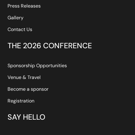
Press Releases
Gallery
Contact Us
THE 2026 CONFERENCE
Sponsorship Opportunities
Venue & Travel
Become a sponsor
Registration
SAY HELLO