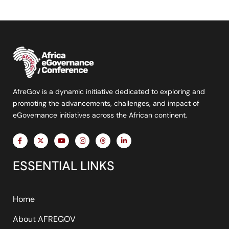
AfreGov is a dynamic initiative dedicated to exploring and
promoting the advancements, challenges, and impact of
eGovernance initiatives across the African continent.
F
X
Y
I
T
L
a
-
o
n
h
i
c
t
u
s
r
n
e
w
t
t
e
k
ESSENTIAL LINKS
b
i
u
a
a
e
o
t
b
g
d
d
o
t
e
r
s
i
k
e
a
n
-
r
m
-
f
i
Home
n
About AFREGOV