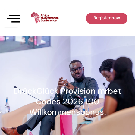
Skip
to
content
Register now
DrückGlück Provision mrbet
Codes 2026 100
Willkommensbonus!