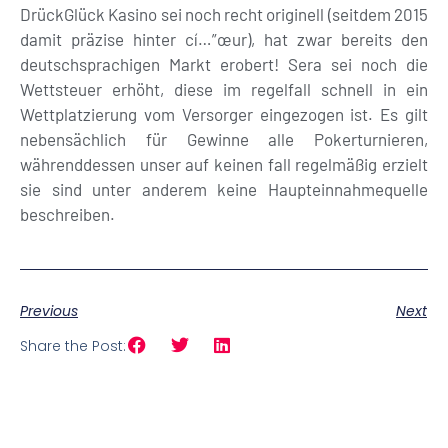
DrückGlück Kasino sei noch recht originell (seitdem 2015
damit präzise hinter cí…”œur), hat zwar bereits den
deutschsprachigen Markt erobert! Sera sei noch die
Wettsteuer erhöht, diese im regelfall schnell in ein
Wettplatzierung vom Versorger eingezogen ist. Es gilt
nebensächlich für Gewinne alle Pokerturnieren,
währenddessen unser auf keinen fall regelmäßig erzielt
sie sind unter anderem keine Haupteinnahmequelle
beschreiben.
Previous
Next
Share the Post: