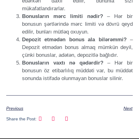
edərkən daxil edilir, bununla sizi
mükafatlandırarlar.
Bonusların mərc limiti nədir?
– Hər bir
bonusun şərtlərində mərc limiti və dövrü qeyd
edilir, bunları mütləq oxuyun.
Depozit etmədən bonus ala bilərəmmi?
–
Depozit etmədən bonus almaq mümkün deyil,
çünki bonuslar, adətən, depozitlə bağlıdır.
Bonusların vaxtı nə qədərdir?
– Hər bir
bonusun öz etibarlılıq müddəti var, bu müddət
sonunda istifadə olunmayan bonuslar silinir.
Previous
Next
Share the Post: