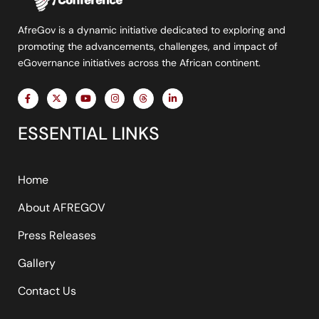
AfreGov is a dynamic initiative dedicated to exploring and
promoting the advancements, challenges, and impact of
eGovernance initiatives across the African continent.
F
X
Y
I
T
L
a
-
o
n
h
i
c
t
u
s
r
n
e
w
t
t
e
k
ESSENTIAL LINKS
b
i
u
a
a
e
o
t
b
g
d
d
o
t
e
r
s
i
k
e
a
n
-
r
m
-
f
i
Home
n
About AFREGOV
Press Releases
Gallery
Contact Us