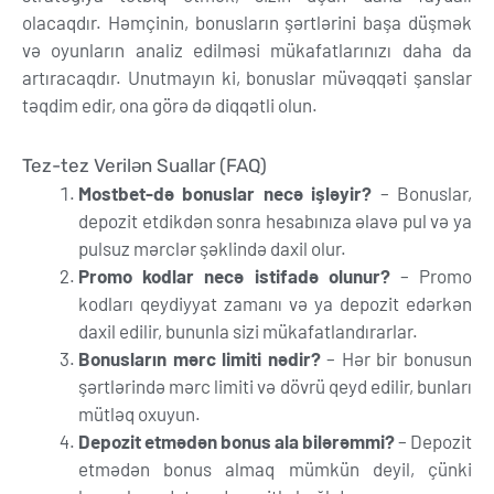
olacaqdır. Həmçinin, bonusların şərtlərini başa düşmək
və oyunların analiz edilməsi mükafatlarınızı daha da
artıracaqdır. Unutmayın ki, bonuslar müvəqqəti şanslar
təqdim edir, ona görə də diqqətli olun.
Tez-tez Verilən Suallar (FAQ)
Mostbet-də bonuslar necə işləyir?
– Bonuslar,
depozit etdikdən sonra hesabınıza əlavə pul və ya
pulsuz mərclər şəklində daxil olur.
Promo kodlar necə istifadə olunur?
– Promo
kodları qeydiyyat zamanı və ya depozit edərkən
daxil edilir, bununla sizi mükafatlandırarlar.
Bonusların mərc limiti nədir?
– Hər bir bonusun
şərtlərində mərc limiti və dövrü qeyd edilir, bunları
mütləq oxuyun.
Depozit etmədən bonus ala bilərəmmi?
– Depozit
etmədən bonus almaq mümkün deyil, çünki