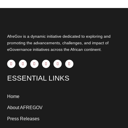
AfreGov is a dynamic initiative dedicated to exploring and
promoting the advancements, challenges, and impact of
eGovernance initiatives across the African continent.
F
X
Y
I
T
L
a
-
o
n
h
i
c
t
u
s
r
n
e
w
t
t
e
k
ESSENTIAL LINKS
b
i
u
a
a
e
o
t
b
g
d
d
o
t
e
r
s
i
k
e
a
n
-
r
m
-
f
i
Home
n
About AFREGOV
Press Releases